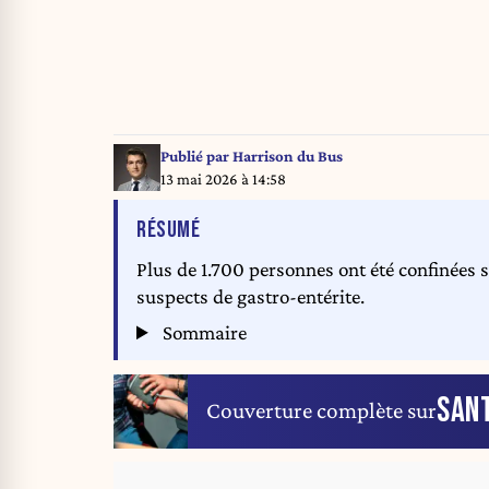
Publié par
Harrison du Bus
13 mai 2026 à 14:58
DE L'ARTICLE
RÉSUMÉ
Plus de 1.700 personnes ont été confinées 
suspects de gastro-entérite.
Sommaire
SAN
Couverture complète sur