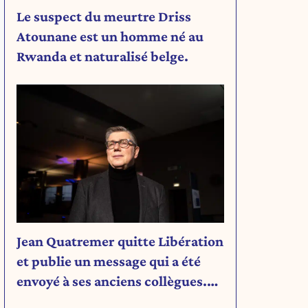
Le suspect du meurtre Driss
Atounane est un homme né au
Rwanda et naturalisé belge.
Jean Quatremer quitte Libération
et publie un message qui a été
envoyé à ses anciens collègues.
Découvrez son message.