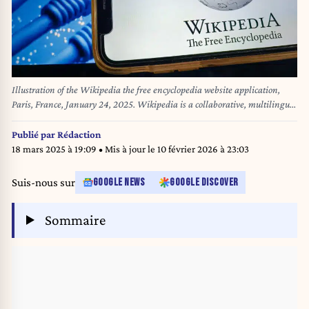
Illustration of the Wikipedia the free encyclopedia website application,
Paris, France, January 24, 2025. Wikipedia is a collaborative, multilingual
online encyclopedia created by Jimmy Wales and Larry Sanger in January
2001. (Photo by Riccardo Milani / Hans Lucas / Hans Lucas via AFP)
Publié par
Rédaction
18 mars 2025 à 19:09
• Mis à jour le
10 février 2026 à 23:03
Suis-nous sur
GOOGLE NEWS
GOOGLE DISCOVER
Sommaire