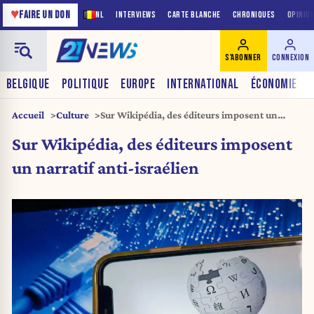
♥
FAIRE UN DON
NL
INTERVIEWS
CARTE BLANCHE
CHRONIQUES
OPINIO
S'ABONNER
CONNEXION
BELGIQUE
POLITIQUE
EUROPE
INTERNATIONAL
ÉCONOMIE
Accueil
Culture
Sur Wikipédia, des éditeurs imposent un
narratif anti-israélien
Sur Wikipédia, des éditeurs imposent
un narratif anti-israélien