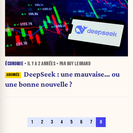
ÉCONOMIE
• IL Y A
2 ANNÉES
• PAR GUY LEGRAND
DeepSeek : une mauvaise… ou
une bonne nouvelle ?
1
2
3
4
5
6
7
8