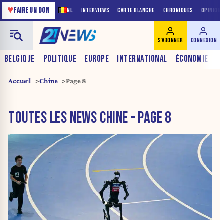
♥
FAIRE UN DON
NL
INTERVIEWS
CARTE BLANCHE
CHRONIQUES
OPINIO
S'ABONNER
CONNEXION
BELGIQUE
POLITIQUE
EUROPE
INTERNATIONAL
ÉCONOMIE
Accueil
Chine
Page 8
TOUTES LES NEWS CHINE - PAGE 8