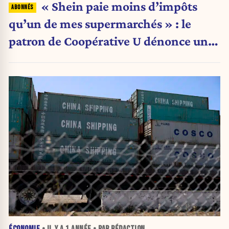
« Shein paie moins d’impôts
qu’un de mes supermarchés » : le
patron de Coopérative U dénonce une
concurrence déloyale
ÉCONOMIE
• IL Y A
1 ANNÉE
• PAR RÉDACTION