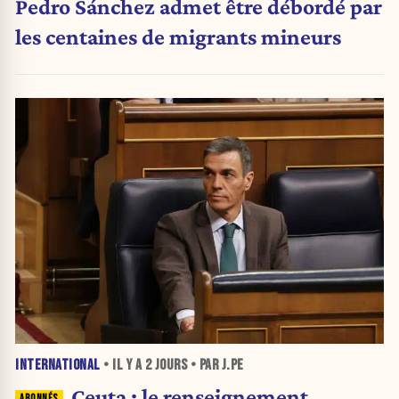
Pedro Sánchez admet être débordé par
les centaines de migrants mineurs
INTERNATIONAL
• IL Y A
2 JOURS
• PAR J.PE
Ceuta : le renseignement