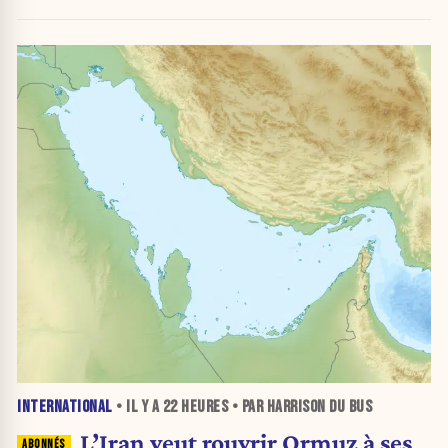
« honteux »
INTERNATIONAL
• IL Y A
22 HEURES
• PAR HARRISON DU BUS
L’Iran veut rouvrir Ormuz à ses