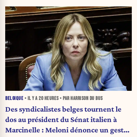
BELGIQUE
• IL Y A
20 HEURES
• PAR HARRISON DU BUS
Des syndicalistes belges tournent le
dos au président du Sénat italien à
Marcinelle : Meloni dénonce un geste