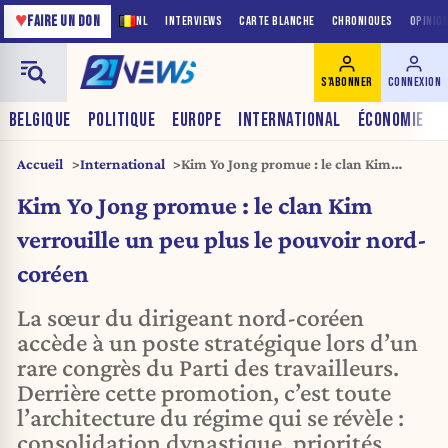
♥
FAIRE UN DON
NL
INTERVIEWS
CARTE BLANCHE
CHRONIQUES
OPINIO
S'ABONNER
CONNEXION
BELGIQUE
POLITIQUE
EUROPE
INTERNATIONAL
ÉCONOMIE
Accueil
International
Kim Yo Jong promue : le clan Kim
verrouille un peu plus le pouvoir nord-
Kim Yo Jong promue : le clan Kim
coréen
verrouille un peu plus le pouvoir nord-
coréen
La sœur du dirigeant nord-coréen
accède à un poste stratégique lors d’un
rare congrès du Parti des travailleurs.
Derrière cette promotion, c’est toute
l’architecture du régime qui se révèle :
consolidation dynastique, priorités