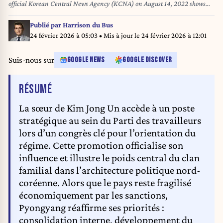
official Korean Central News Agency (KCNA) on August 14, 2022 shows
Kim Yo Jong, the sister of North Korea's leader Kim Jong Un, speaking at
the National Emergency Prevention General Meeting in Pyongyang. North
Publié par
Harrison du Bus
Korean leader Kim Jong Un declared a "shining victory" over Covid-19 as
24 février 2026 à 05:03
• Mis à jour le
24 février 2026 à 12:01
his sister revealed he had fallen ill during the outbreak, which she blamed
on Seoul, state media said on August 11. STR / KCNA VIA KNS / AFP
Suis-nous sur
GOOGLE NEWS
GOOGLE DISCOVER
DE L'ARTICLE
RÉSUMÉ
La sœur de Kim Jong Un accède à un poste
stratégique au sein du Parti des travailleurs
lors d’un congrès clé pour l’orientation du
régime. Cette promotion officialise son
influence et illustre le poids central du clan
familial dans l’architecture politique nord-
coréenne. Alors que le pays reste fragilisé
économiquement par les sanctions,
Pyongyang réaffirme ses priorités :
consolidation interne, développement du