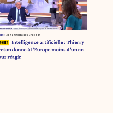
ROPE
• IL Y A
3 SEMAINES
• PAR A JS
Intelligence artificielle : Thierry
reton donne à l'Europe moins d'un an
our réagir