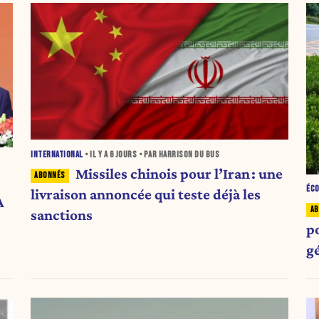
INTERNATIONAL
• IL Y A
6 JOURS
• PAR HARRISON DU BUS
Missiles chinois pour l’Iran : une
ÉC
livraison annoncée qui teste déjà les
A
sanctions
p
g