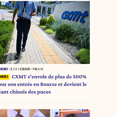
ONOMIE
• IL Y A
1 SEMAINE
• PAR A JS
CXMT s'envole de plus de 500%
our son entrée en Bourse et devient le
éant chinois des puces