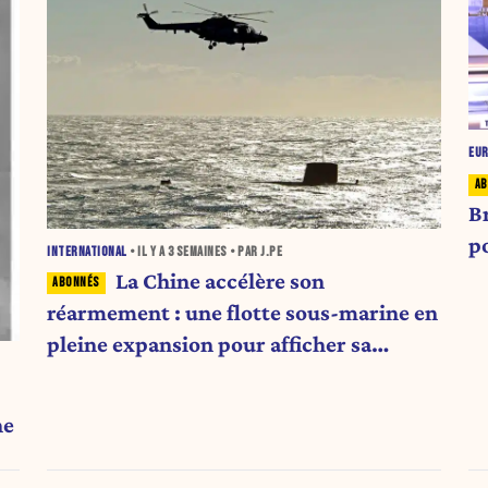
EU
B
p
INTERNATIONAL
• IL Y A
3 SEMAINES
• PAR J.PE
La Chine accélère son
réarmement : une flotte sous-marine en
pleine expansion pour afficher sa
puissance militaire
ne