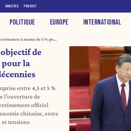
S
ANALYSES
PODCAST
POLITIQUE
EUROPE
INTERNATIONAL
e croissance à moins de 5 % pour
ennies
objectif de
 pour la
décennies
prise entre 4,5 et 5 %
de l’ouverture de
entissement officiel
’économie chinoise, entre
 et tensions