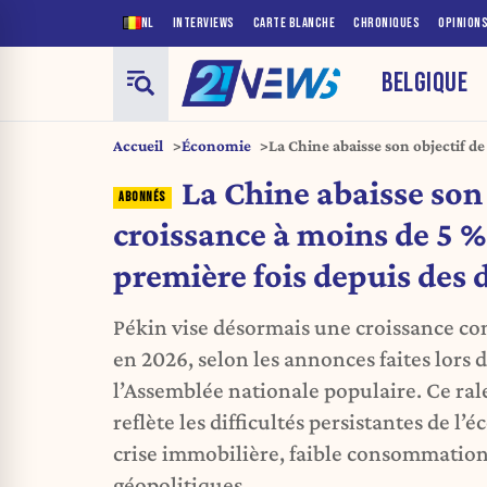
NL
INTERVIEWS
CARTE BLANCHE
CHRONIQUES
OPINION
BELGIQUE
Accueil
Économie
La Chine abaisse son objectif d
la première fois depuis des déc
La Chine abaisse son 
croissance à moins de 5 %
première fois depuis des 
Pékin vise désormais une croissance com
en 2026, selon les annonces faites lors 
l’Assemblée nationale populaire. Ce ral
reflète les difficultés persistantes de l
crise immobilière, faible consommation
géopolitiques.