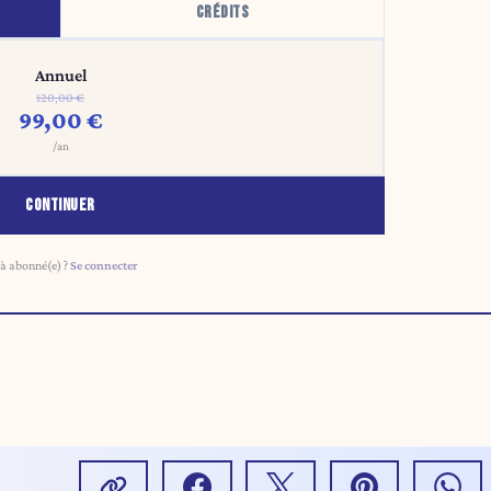
CRÉDITS
Annuel
120,00 €
99,00 €
/an
CONTINUER
à abonné(e) ?
Se connecter