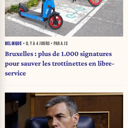
BELGIQUE
• IL Y A
4 JOURS
• PAR A JS
Bruxelles : plus de 1.000 signatures
pour sauver les trottinettes en libre-
service