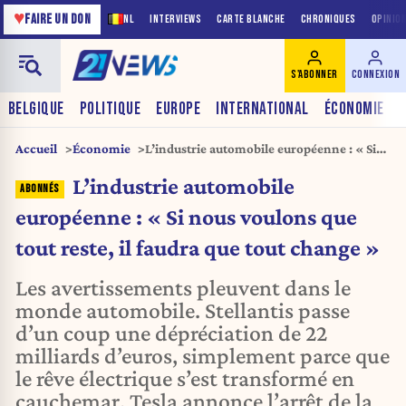
♥
FAIRE UN DON
NL
INTERVIEWS
CARTE BLANCHE
CHRONIQUES
OPINIO
S'ABONNER
CONNEXION
BELGIQUE
POLITIQUE
EUROPE
INTERNATIONAL
ÉCONOMIE
Accueil
Économie
L’industrie automobile européenne : « Si
nous voulons que tout reste, il faudra que
L’industrie automobile
tout change »
européenne : « Si nous voulons que
tout reste, il faudra que tout change »
Les avertissements pleuvent dans le
monde automobile. Stellantis passe
d’un coup une dépréciation de 22
milliards d’euros, simplement parce que
le rêve électrique s’est transformé en
cauchemar. Tesla annonce l’arrêt de la