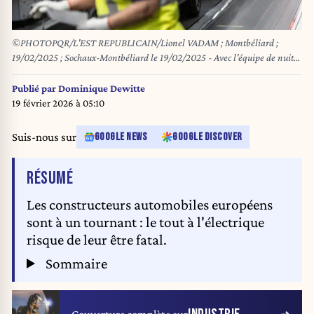
©PHOTOPQR/L'EST REPUBLICAIN/Lionel VADAM ; Montbéliard ;
19/02/2025 ; Sochaux-Montbéliard le 19/02/2025 - Avec l'équipe de nuit
des salariés de l'usine du constructeur automobile Stellantis à Sochaux. Sur
la chaîne de montage des Peugeot 3008 et 5008 (électriques et hybrides).
Publié par
Dominique Dewitte
Photo Lionel Vadam
19 février 2026 à 05:10
Suis-nous sur
GOOGLE NEWS
GOOGLE DISCOVER
DE L'ARTICLE
RÉSUMÉ
Les constructeurs automobiles européens
sont à un tournant : le tout à l'électrique
risque de leur être fatal.
Sommaire