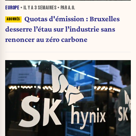
EUROPE
• IL Y A
3 SEMAINES
• PAR A.G.
Quotas d'émission : Bruxelles
desserre l’étau sur l’industrie sans
renoncer au zéro carbone