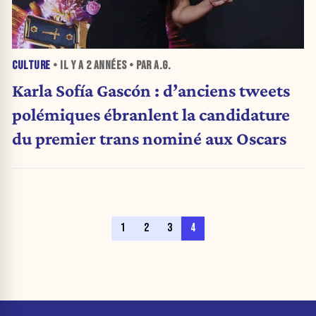
CULTURE
• IL Y A
2 ANNÉES
• PAR A.G.
Karla Sofía Gascón : d’anciens tweets
polémiques ébranlent la candidature
du premier trans nominé aux Oscars
1
2
3
4