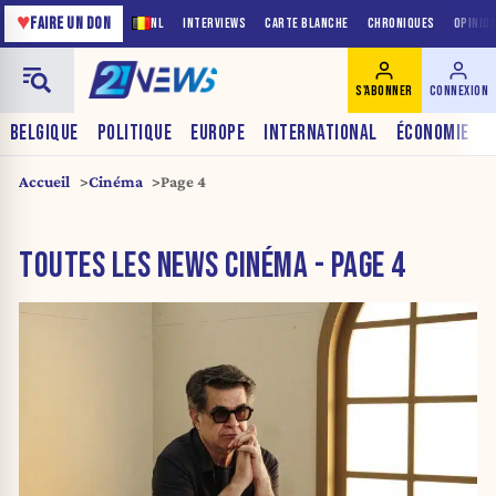
♥
FAIRE UN DON
NL
INTERVIEWS
CARTE BLANCHE
CHRONIQUES
OPINIO
S'ABONNER
CONNEXION
BELGIQUE
POLITIQUE
EUROPE
INTERNATIONAL
ÉCONOMIE
Accueil
Cinéma
Page 4
TOUTES LES NEWS CINÉMA - PAGE 4