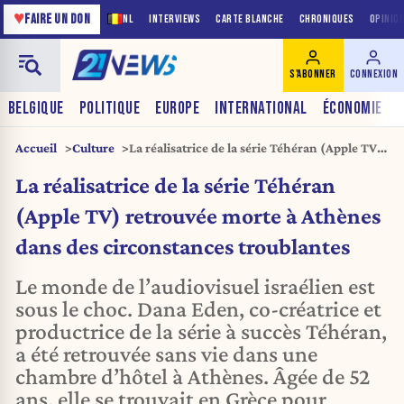
♥
FAIRE UN DON
NL
INTERVIEWS
CARTE BLANCHE
CHRONIQUES
OPINIO
S'ABONNER
CONNEXION
BELGIQUE
POLITIQUE
EUROPE
INTERNATIONAL
ÉCONOMIE
Accueil
Culture
La réalisatrice de la série Téhéran (Apple TV)
retrouvée morte à Athènes dans des
La réalisatrice de la série Téhéran
circonstances troublantes
(Apple TV) retrouvée morte à Athènes
dans des circonstances troublantes
Le monde de l’audiovisuel israélien est
sous le choc. Dana Eden, co-créatrice et
productrice de la série à succès Téhéran,
a été retrouvée sans vie dans une
chambre d’hôtel à Athènes. Âgée de 52
ans, elle se trouvait en Grèce pour