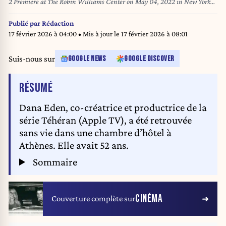
2 Premiere at The Robin Williams Center on May 04, 2022 in New York
City. Dana Eden, the Israeli producer of the series “Tehran,” was found
dead in her hotel room in a suspected suicide in central Athens, Greek
Publié par
Rédaction
police told AFP on February 16, 2026. Dia DIPASUPIL / GETTY IMAGES
17 février 2026 à 04:00
• Mis à jour le
17 février 2026 à 08:01
NORTH AMERICA / AFP
Suis-nous sur
GOOGLE NEWS
GOOGLE DISCOVER
DE L'ARTICLE
RÉSUMÉ
Dana Eden, co-créatrice et productrice de la
série Téhéran (Apple TV), a été retrouvée
sans vie dans une chambre d’hôtel à
Athènes. Elle avait 52 ans.
Sommaire
CINÉMA
Couverture complète sur