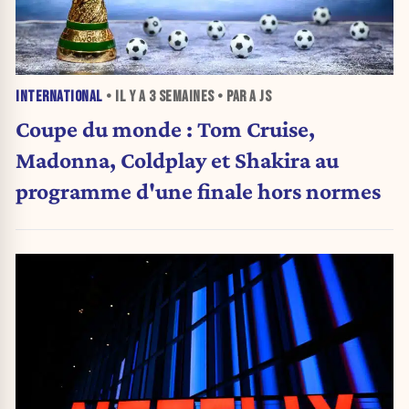
INTERNATIONAL
• IL Y A
3 SEMAINES
• PAR A JS
Coupe du monde : Tom Cruise,
Madonna, Coldplay et Shakira au
programme d'une finale hors normes