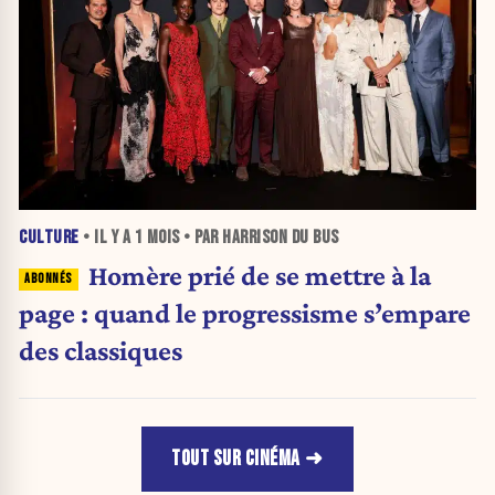
CULTURE
• IL Y A
1 MOIS
• PAR HARRISON DU BUS
Homère prié de se mettre à la
page : quand le progressisme s’empare
des classiques
TOUT SUR CINÉMA