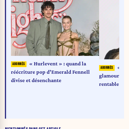
« Hurlevent » : quand la
« Mel
réécriture pop d’Emerald Fennell
glamour devi
divise et désenchante
rentable