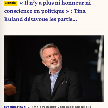
« Il n’y a plus ni honneur ni
conscience en politique » : Tina
Ruland désavoue les partis
traditionnels
INTERNATIONAL
• IL Y A
4 SEMAINES
• PAR HARRISON DU BUS