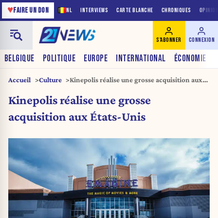
♥
FAIRE UN DON
NL
INTERVIEWS
CARTE BLANCHE
CHRONIQUES
OPINIO
S'ABONNER
CONNEXION
BELGIQUE
POLITIQUE
EUROPE
INTERNATIONAL
ÉCONOMIE
Accueil
Culture
Kinepolis réalise une grosse acquisition aux
États-Unis
Kinepolis réalise une grosse
acquisition aux États-Unis