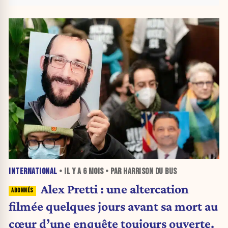
INTERNATIONAL
• IL Y A
6 MOIS
• PAR HARRISON DU BUS
Alex Pretti : une altercation
filmée quelques jours avant sa mort au
cœur d’une enquête toujours ouverte.