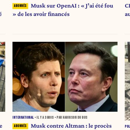
Musk sur OpenAI : « J’ai été fou
CP
é
» de les avoir financés
a
INTERNATIONAL
• IL Y A
3 MOIS
• PAR HARRISON DU BUS
e
Musk contre Altman : le procès
POL