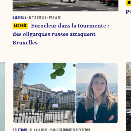
p
BELGIQUE
• IL Y A
3 MOIS
• PAR A JS
Euroclear dans la tourmente :
des oligarques russes attaquent
Bruxelles
POLITIQUE
• IL Y A
3 MOIS
• PAR CONTRIBUTION EXTERNE