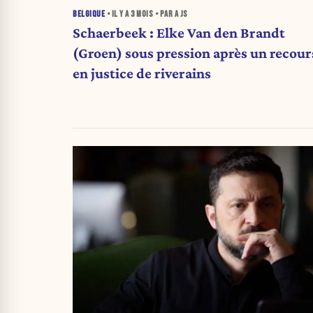
BELGIQUE
• IL Y A
3 MOIS
• PAR A JS
Schaerbeek : Elke Van den Brandt
(Groen) sous pression après un recour
en justice de riverains