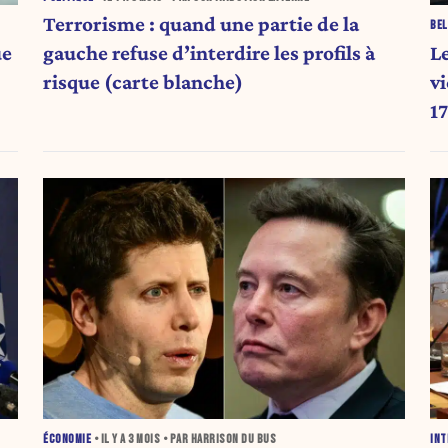
Terrorisme : quand une partie de la
BEL
ue
Le
gauche refuse d’interdire les profils à
v
risque (carte blanche)
17
m
ÉCONOMIE
• IL Y A
3 MOIS
• PAR HARRISON DU BUS
INT