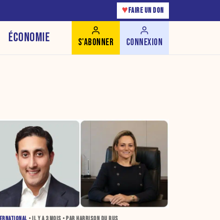
♥
FAIRE UN DON
ÉCONOMIE
S'ABONNER
CONNEXION
ERNATIONAL
• IL Y A
3 MOIS
• PAR HARRISON DU BUS