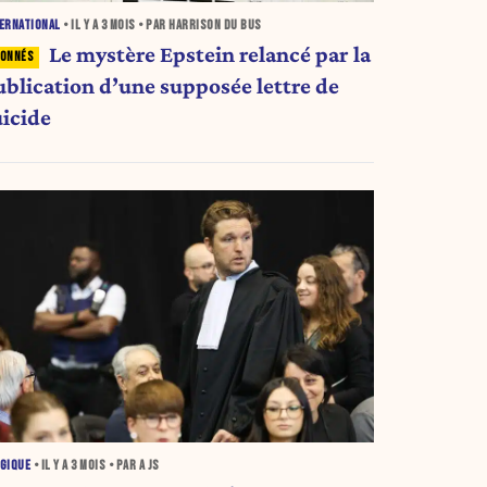
ERNATIONAL
• IL Y A
3 MOIS
• PAR HARRISON DU BUS
Le mystère Epstein relancé par la
ublication d’une supposée lettre de
uicide
GIQUE
• IL Y A
3 MOIS
• PAR A JS