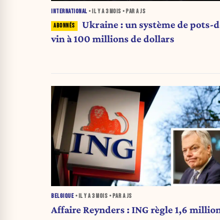
INTERNATIONAL
• IL Y A
3 MOIS
• PAR A JS
Ukraine : un système de pots-d
vin à 100 millions de dollars
BELGIQUE
• IL Y A
3 MOIS
• PAR A JS
Affaire Reynders : ING règle 1,6 millio