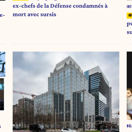
ex-chefs de la Défense condamnés à
INT
mort avec sursis
e-
p
s
n
BEL