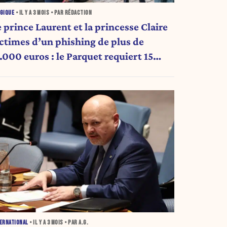
GIQUE
• IL Y A
3 MOIS
• PAR RÉDACTION
 prince Laurent et la princesse Claire
ictimes d’un phishing de plus de
.000 euros : le Parquet requiert 15
ois de prison
ERNATIONAL
• IL Y A
3 MOIS
• PAR A.G.