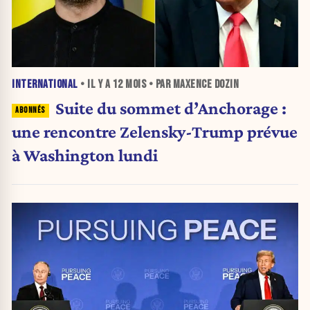
INTERNATIONAL
• IL Y A
12 MOIS
• PAR MAXENCE DOZIN
Suite du sommet d’Anchorage :
une rencontre Zelensky-Trump prévue
à Washington lundi