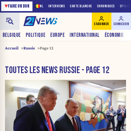
♥
FAIRE UN DON
NL
INTERVIEWS
CARTE BLANCHE
CHRONIQUES
OPINIO
S'ABONNER
CONNEXION
BELGIQUE
POLITIQUE
EUROPE
INTERNATIONAL
ÉCONOMIE
Accueil
Russie
Page 12
TOUTES LES NEWS RUSSIE - PAGE 12