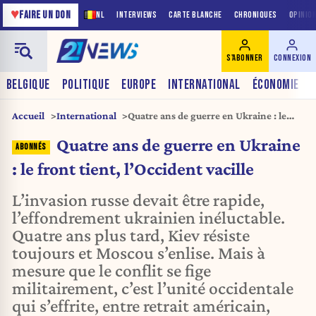
♥
FAIRE UN DON
NL
INTERVIEWS
CARTE BLANCHE
CHRONIQUES
OPINIO
S'ABONNER
CONNEXION
BELGIQUE
POLITIQUE
EUROPE
INTERNATIONAL
ÉCONOMIE
Accueil
International
Quatre ans de guerre en Ukraine : le
front tient, l’Occident vacille
Quatre ans de guerre en Ukraine
: le front tient, l’Occident vacille
L’invasion russe devait être rapide,
l’effondrement ukrainien inéluctable.
Quatre ans plus tard, Kiev résiste
toujours et Moscou s’enlise. Mais à
mesure que le conflit se fige
militairement, c’est l’unité occidentale
qui s’effrite, entre retrait américain,