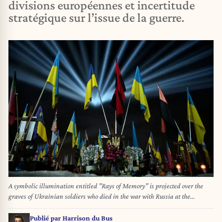
divisions européennes et incertitude
stratégique sur l’issue de la guerre.
A symbolic illumination entitled "Rays of Memory" is projected over the
graves of Ukrainian soldiers who died in the war with Russia at the
Lychakiv Military Cemetery in Lviv, on February 23, 2026, ahead of the
fourth anniversary of Russia's invasion of Ukraine. Russia launched its
Publié par
Harrison du Bus