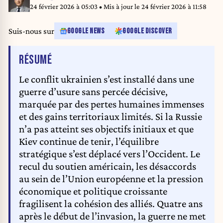
full-scale invasion of Ukraine on February 24, 2022, unleashing the
24 février 2026 à 05:03
• Mis à jour le
24 février 2026 à 11:58
deadliest war in Europe since World War II. YURIY DYACHYSHYN / AFP
Suis-nous sur
GOOGLE NEWS
GOOGLE DISCOVER
DE L'ARTICLE
RÉSUMÉ
Le conflit ukrainien s’est installé dans une
guerre d’usure sans percée décisive,
marquée par des pertes humaines immenses
et des gains territoriaux limités. Si la Russie
n’a pas atteint ses objectifs initiaux et que
Kiev continue de tenir, l’équilibre
stratégique s’est déplacé vers l’Occident. Le
recul du soutien américain, les désaccords
au sein de l’Union européenne et la pression
économique et politique croissante
fragilisent la cohésion des alliés. Quatre ans
après le début de l’invasion, la guerre ne met