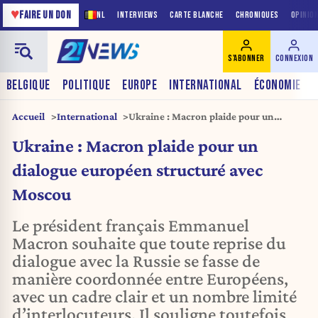
♥
FAIRE UN DON
NL
INTERVIEWS
CARTE BLANCHE
CHRONIQUES
OPINIO
S'ABONNER
CONNEXION
BELGIQUE
POLITIQUE
EUROPE
INTERNATIONAL
ÉCONOMIE
Accueil
International
Ukraine : Macron plaide pour un
dialogue européen structuré avec
Ukraine : Macron plaide pour un
Moscou
dialogue européen structuré avec
Moscou
Le président français Emmanuel
Macron souhaite que toute reprise du
dialogue avec la Russie se fasse de
manière coordonnée entre Européens,
avec un cadre clair et un nombre limité
d’interlocuteurs. Il souligne toutefois