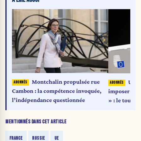
Montchalin propulsée rue
Ursu
Cambon : la compétence invoquée,
imposer la 
l’indépendance questionnée
» : le tourna
MENTIONNÉS DANS CET ARTICLE
FRANCE
RUSSIE
UE