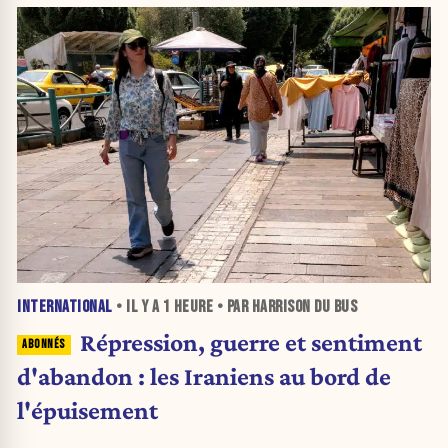
INTERNATIONAL
• IL Y A
1 HEURE
• PAR HARRISON DU BUS
Répression, guerre et sentiment
d'abandon : les Iraniens au bord de
l'épuisement