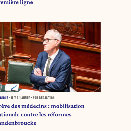
remière ligne
GIQUE
• IL Y A
1 ANNÉE
• PAR RÉDACTION
rève des médecins : mobilisation
ationale contre les réformes
andenbroucke