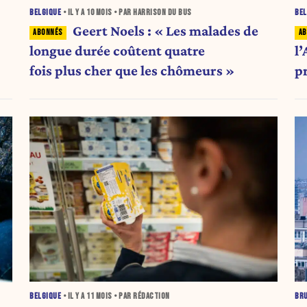
BELGIQUE
• IL Y A
10 MOIS
• PAR HARRISON DU BUS
BEL
Geert Noels : « Les malades de
longue durée coûtent quatre
l
fois plus cher que les chômeurs »
p
BELGIQUE
• IL Y A
11 MOIS
• PAR RÉDACTION
BR