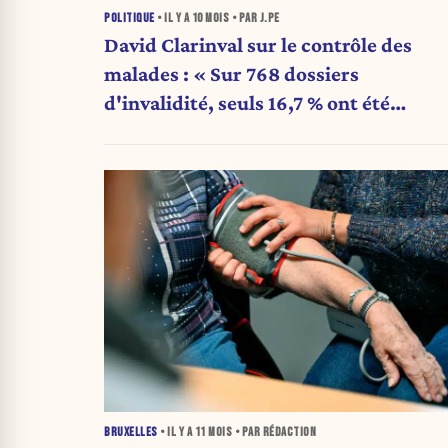
POLITIQUE
• IL Y A
10 MOIS
• PAR J.PE
David Clarinval sur le contrôle des
malades : « Sur 768 dossiers
d'invalidité, seuls 16,7 % ont été
confirmés. Même pas un dossier sur
cinq ! »
BRUXELLES
• IL Y A
11 MOIS
• PAR RÉDACTION