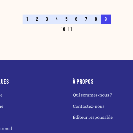
1
2
3
4
5
6
7
8
9
10
11
QUES
À PROPOS
ue
Qui sommes-nous ?
ue
Contactez-nous
Éditeur responsable
tional