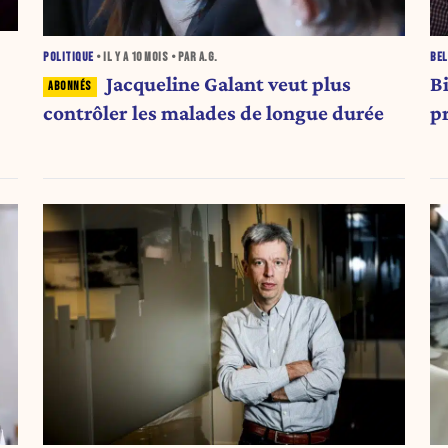
POLITIQUE
• IL Y A
10 MOIS
• PAR A.G.
BEL
Jacqueline Galant veut plus
Bi
contrôler les malades de longue durée
p