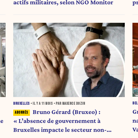
actifs militaires, selon NGO Monitor
p
BEL
BRUXELLES
• IL Y A
11 MOIS
• PAR MAXENCE DOZIN
G
Bruno Gérard (Bruxeo) :
n
le
« L’absence de gouvernement à
V
Bruxelles impacte le secteur non-