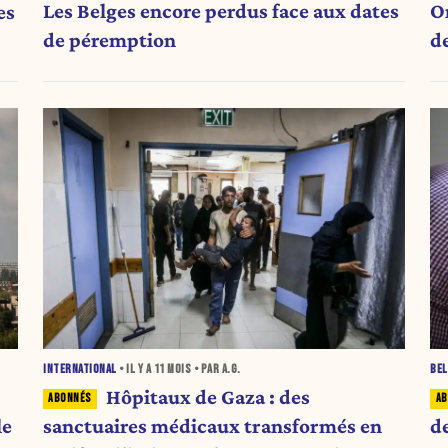
Les Belges encore perdus face aux dates
O
es
de péremption
d
INTERNATIONAL
• IL Y A
11 MOIS
• PAR A.G.
BEL
Hôpitaux de Gaza : des
le
sanctuaires médicaux transformés en
de