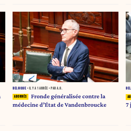
marchand »
BELGIQUE
• IL Y A
1 ANNÉE
• PAR A.G.
BEL
Fronde généralisée contre la
a
médecine d’État de Vandenbroucke
7 