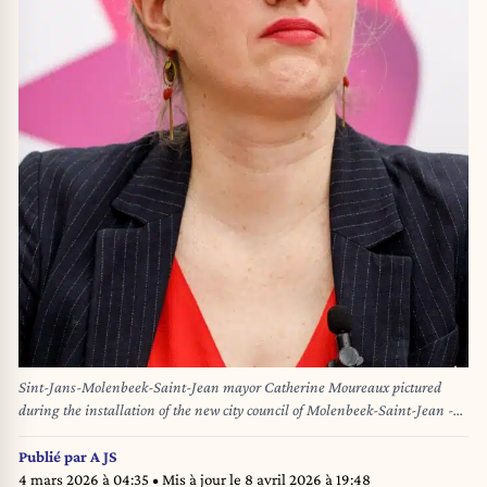
Sint-Jans-Molenbeek-Saint-Jean mayor Catherine Moureaux pictured
during the installation of the new city council of Molenbeek-Saint-Jean -
Sint-Jans-Molenbeek, on Friday 06 December 2024 in Brussels. PS-
Vooruit, PTB/PVDA and Molenbeek Autrement reached an agreement to for
Publié par
A JS
a city council coalition, after the last local elections. BELGA PHOTO
4 mars 2026 à 04:35
• Mis à jour le
8 avril 2026 à 19:48