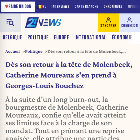
♥
FAIRE UN DON
NL
INTERVIEWS
CARTE BLANCHE
CHRONIQUES
OPINIO
S'ABONNER
CONNEXION
BELGIQUE
POLITIQUE
EUROPE
INTERNATIONAL
ÉCONOMIE
Accueil
Politique
Dès son retour à la tête de Molenbeek,
Catherine Moureaux s'en prend à Georges-
Dès son retour à la tête de Molenbeek,
Louis Bouchez
Catherine Moureaux s'en prend à
Georges-Louis Bouchez
À la suite d'un long burn-out, la
bourgmestre de Molenbeek, Catherine
Moureaux, confie qu'elle avait atteint
ses limites face à la charge de son
mandat. Tout en prônant une reprise
apaisée, elle attribue une partie des