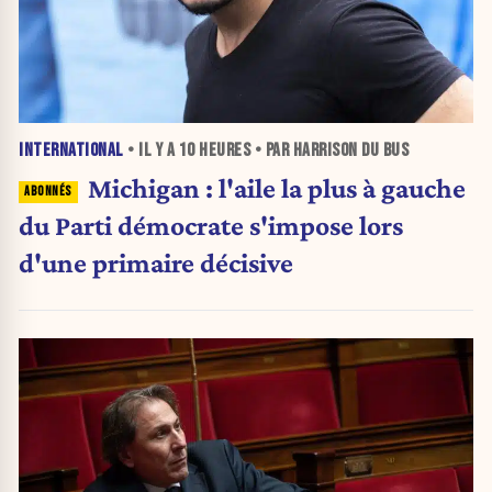
INTERNATIONAL
• IL Y A
10 HEURES
• PAR HARRISON DU BUS
Michigan : l'aile la plus à gauche
du Parti démocrate s'impose lors
d'une primaire décisive