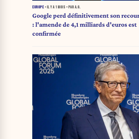
EUROPE
• IL Y A
1 MOIS
• PAR A.G.
Google perd définitivement son recou
: l'amende de 4,1 milliards d'euros est
confirmée