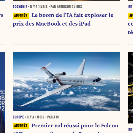
ÉCONOMIE
• IL Y A
1 MOIS
• PAR HARRISON DU BUS
INT
rs
Le boom de l'IA fait exploser le
prix des MacBook et des iPad
c
t
EUROPE
• IL Y A
1 MOIS
• PAR A JS
Premier vol réussi pour le Falcon
INT