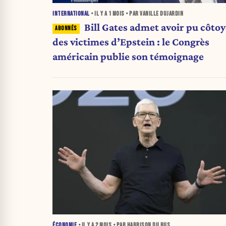
INTERNATIONAL
• IL Y A
1 MOIS
• PAR VANILLE DUJARDIN
Bill Gates admet avoir pu côtoy
des victimes d’Epstein : le Congrès
américain publie son témoignage
ÉCONOMIE
• IL Y A
2 MOIS
• PAR HARRISON DU BUS