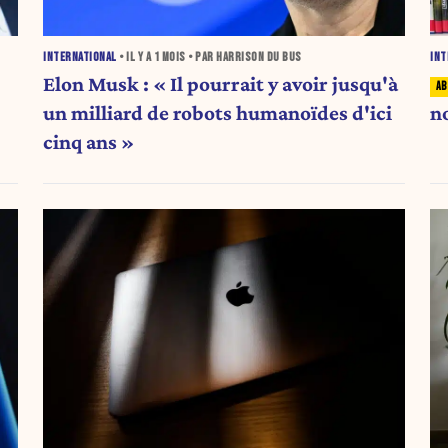
INTERNATIONAL
• IL Y A
1 MOIS
• PAR HARRISON DU BUS
INT
Elon Musk : « Il pourrait y avoir jusqu'à
un milliard de robots humanoïdes d'ici
n
cinq ans »