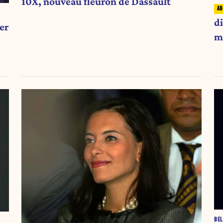
10X, nouveau fleuron de Dassault
di
er
m
BEL