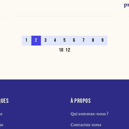
pr
1
2
3
4
5
6
7
8
9
10
12
QUES
À PROPOS
ue
Qui sommes-nous ?
ue
Contactez-nous