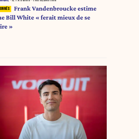
GIQUE
• IL Y A
3 MOIS
• PAR RÉDACTION
Frank Vandenbroucke estime
e Bill White « ferait mieux de se
ire »