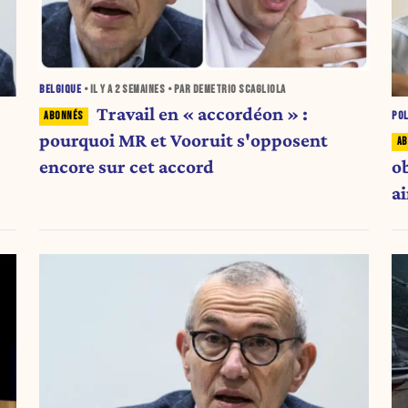
BELGIQUE
• IL Y A
2 SEMAINES
• PAR DEMETRIO SCAGLIOLA
Travail en « accordéon » :
POL
pourquoi MR et Vooruit s'opposent
ob
encore sur cet accord
a
cr