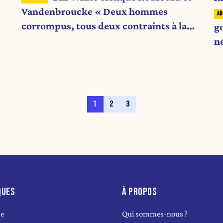
Vandenbroucke « Deux hommes
corrompus, tous deux contraints à la
g
démission dans le déshonneur »
n
1
2
3
QUES
À PROPOS
ue
Qui sommes-nous ?