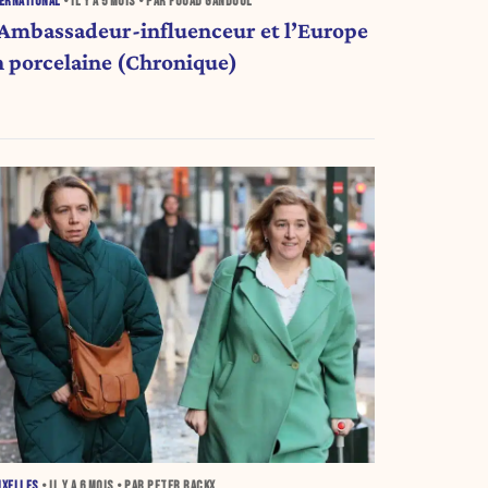
ERNATIONAL
• IL Y A
5 MOIS
• PAR FOUAD GANDOUL
’Ambassadeur-influenceur et l’Europe
n porcelaine (Chronique)
UXELLES
• IL Y A
6 MOIS
• PAR PETER BACKX