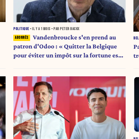
POLITIQUE
• IL Y A
1 MOIS
• PAR PETER BACKX
Vandenbroucke s'en prend au
BEL
patron d'Odoo : « Quitter la Belgique
P
pour éviter un impôt sur la fortune est
t
contraire à l'éthique »