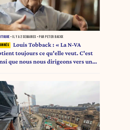
ITIQUE
• IL Y A
2 SEMAINES
• PAR PETER BACKX
Louis Tobback : « La N-VA
tient toujours ce qu'elle veut. C'est
insi que nous nous dirigeons vers une
ise. »