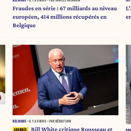
BELGIQUE
• IL Y A
5 MOIS
• PAR VANILLE DUJARDIN
INT
Fraudes en série : 67 milliards au niveau
L
européen, 414 millions récupérés en
e
Belgique
BELGIQUE
• IL Y A
5 MOIS
• PAR RÉDACTION
Bill White critique Rousseau et
BR