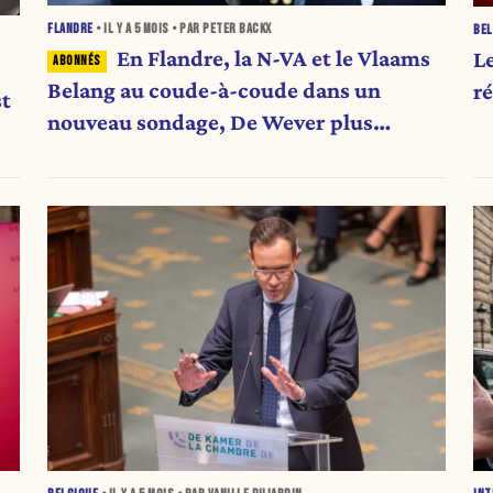
FLANDRE
• IL Y A
5 MOIS
• PAR PETER BACKX
BEL
En Flandre, la N-VA et le Vlaams
L
Belang au coude-à-coude dans un
r
st
nouveau sondage, De Wever plus
populaire que jamais