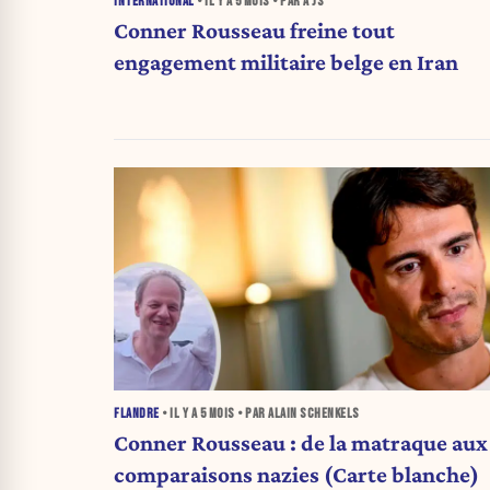
INTERNATIONAL
• IL Y A
5 MOIS
• PAR A JS
Conner Rousseau freine tout
engagement militaire belge en Iran
FLANDRE
• IL Y A
5 MOIS
• PAR ALAIN SCHENKELS
Conner Rousseau : de la matraque aux
comparaisons nazies (Carte blanche)