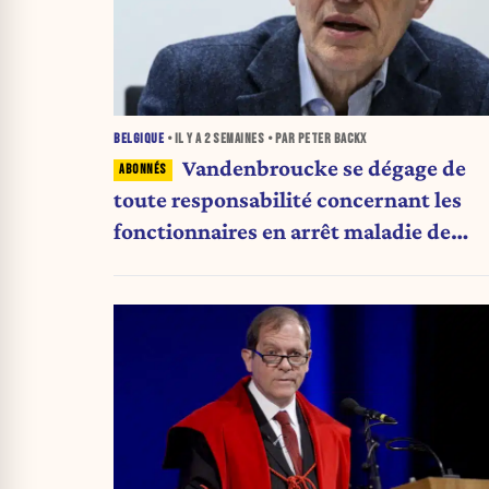
BELGIQUE
• IL Y A
2 SEMAINES
• PAR PETER BACKX
Vandenbroucke se dégage de
toute responsabilité concernant les
fonctionnaires en arrêt maladie de
longue durée : « Demandez aux autres
ministres. »