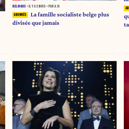
BEL
BELGIQUE
• IL Y A
2 MOIS
• PAR A JS
La famille socialiste belge plus
qu
divisée que jamais
ta