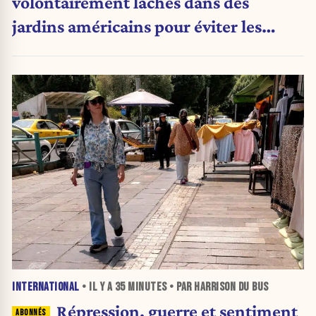
volontairement lâchés dans des
jardins américains pour éviter les
pesticides
INTERNATIONAL
• IL Y A
35 MINUTES
• PAR HARRISON DU BUS
Répression, guerre et sentiment