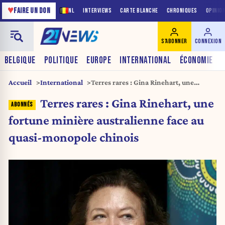
♥
FAIRE UN DON
NL
INTERVIEWS
CARTE BLANCHE
CHRONIQUES
OPINIO
S'ABONNER
CONNEXION
BELGIQUE
POLITIQUE
EUROPE
INTERNATIONAL
ÉCONOMIE
Accueil
International
Terres rares : Gina Rinehart, une
fortune minière australienne face au
Terres rares : Gina Rinehart, une
quasi-monopole chinois
fortune minière australienne face au
quasi-monopole chinois