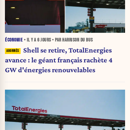
ÉCONOMIE
• IL Y A
6 JOURS
• PAR HARRISON DU BUS
Shell se retire, TotalEnergies
avance : le géant français rachète 4
GW d'énergies renouvelables