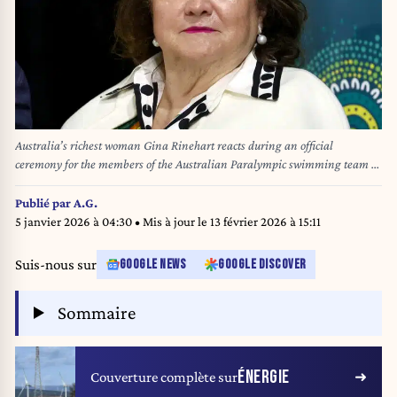
Australia’s richest woman Gina Rinehart reacts during an official
ceremony for the members of the Australian Paralympic swimming team at
the Australian Swimming Trials at the Brisbane Aquatic Centre on June
14, 2024. DAVID GRAY / AFP
Publié par
A.G.
5 janvier 2026 à 04:30
• Mis à jour le
13 février 2026 à 15:11
Suis-nous sur
GOOGLE NEWS
GOOGLE DISCOVER
Sommaire
ÉNERGIE
Couverture complète sur