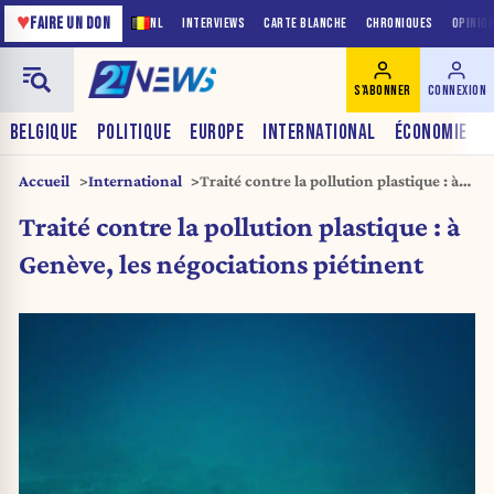
♥
FAIRE UN DON
NL
INTERVIEWS
CARTE BLANCHE
CHRONIQUES
OPINIO
S'ABONNER
CONNEXION
BELGIQUE
POLITIQUE
EUROPE
INTERNATIONAL
ÉCONOMIE
Accueil
International
Traité contre la pollution plastique : à
Genève, les négociations piétinent
Traité contre la pollution plastique : à
Genève, les négociations piétinent