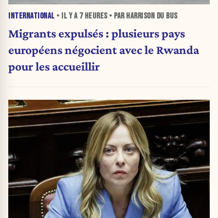
INTERNATIONAL
• IL Y A
7 HEURES
• PAR HARRISON DU BUS
Migrants expulsés : plusieurs pays
européens négocient avec le Rwanda
pour les accueillir