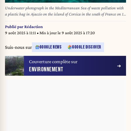
Underwater photograph in the Mediterranean Sea of waste pollution with
a plastic bag in Ajaccio on the island of Corsica in the south of France on 15
August 2024. Photographie sous-marine dans la Mer Mediterranee de
pollution de dechet avec un sac plastique a Ajaccio sur l ile de la Corse au
Publié par
Rédaction
sud de la France le 15 aout 2024.
9 août 2025 à 11:11
• Mis à jour le
9 août 2025 à 17:20
Suis-nous sur
GOOGLE NEWS
GOOGLE DISCOVER
Couverture complète sur
ENVIRONNEMENT