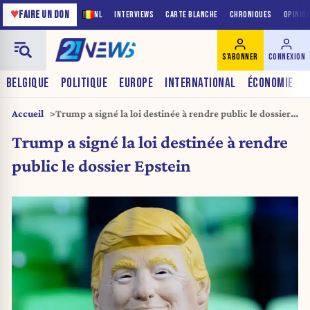
♥
FAIRE UN DON
NL
INTERVIEWS
CARTE BLANCHE
CHRONIQUES
OPINIO
S'ABONNER
CONNEXION
BELGIQUE
POLITIQUE
EUROPE
INTERNATIONAL
ÉCONOMIE
Accueil
Trump a signé la loi destinée à rendre public le dossier
Epstein
Trump a signé la loi destinée à rendre
public le dossier Epstein