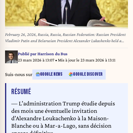
February 26, 2026, Russia, Russia, Russian Federation: Russian President
Vladimir Putin and Belarusian President Alexander Lukashenko held a
meeting of the Supreme State Council at the Grand Kremlin Palace in
Russia, February 26, 2026 (Credit Image: © Russian Foreign Ministry'S
Publié par
Harrison du Bus
Offic/APA Images via ZUMA Press Wire)
23 mars 2026 à 13:07
• Mis à jour le
23 mars 2026 à 13:11
Suis-nous sur
GOOGLE NEWS
GOOGLE DISCOVER
DE L'ARTICLE
RÉSUMÉ
— L’administration Trump étudie depuis
des mois une éventuelle invitation
d’Alexandre Loukachenko à la Maison-
Blanche ou à Mar-a-Lago, sans décision
encore définitive