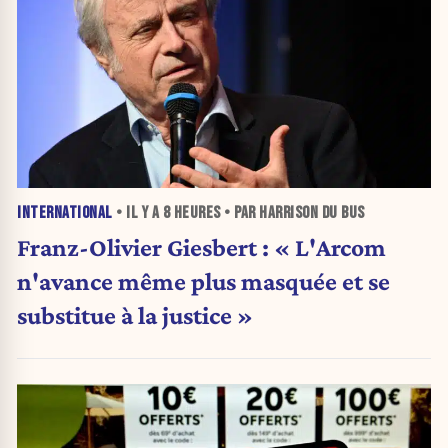
INTERNATIONAL
• IL Y A
8 HEURES
• PAR HARRISON DU BUS
Franz-Olivier Giesbert : « L'Arcom
n'avance même plus masquée et se
substitue à la justice »