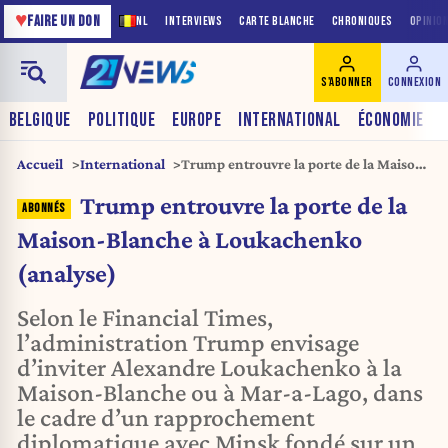
♥
FAIRE UN DON
NL
INTERVIEWS
CARTE BLANCHE
CHRONIQUES
OPINIO
S'ABONNER
CONNEXION
BELGIQUE
POLITIQUE
EUROPE
INTERNATIONAL
ÉCONOMIE
Accueil
International
Trump entrouvre la porte de la Maison-
Blanche à Loukachenko (analyse)
Trump entrouvre la porte de la
Maison-Blanche à Loukachenko
(analyse)
Selon le Financial Times,
l’administration Trump envisage
d’inviter Alexandre Loukachenko à la
Maison-Blanche ou à Mar-a-Lago, dans
le cadre d’un rapprochement
diplomatique avec Minsk fondé sur un