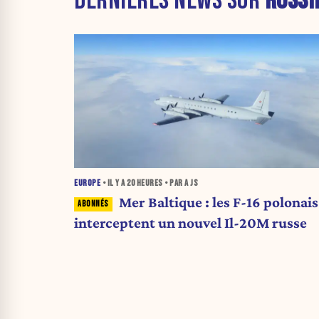
DERNIÈRES NEWS SUR
RUSSI
EUROPE
• IL Y A
20 HEURES
• PAR A JS
Mer Baltique : les F-16 polonais
interceptent un nouvel Il-20M russe