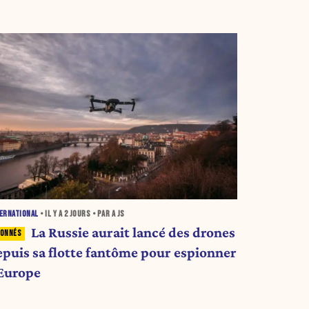
ERNATIONAL
• IL Y A
2 JOURS
• PAR A JS
La Russie aurait lancé des drones
epuis sa flotte fantôme pour espionner
’Europe