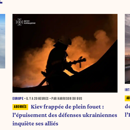
E
INT
EUROPE
• IL Y A
20 HEURES
• PAR HARRISON DU BUS
d
Kiev frappée de plein fouet :
l
l'épuisement des défenses ukrainiennes
inquiète ses alliés