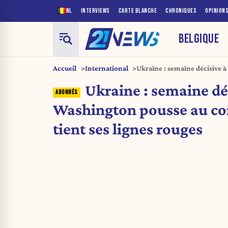
NL
INTERVIEWS
CARTE BLANCHE
CHRONIQUES
OPINION
BELGIQUE
Accueil
International
Ukraine : semaine décisive 
compromis, Kiev tient ses li
Ukraine : semaine déc
Washington pousse au c
tient ses lignes rouges