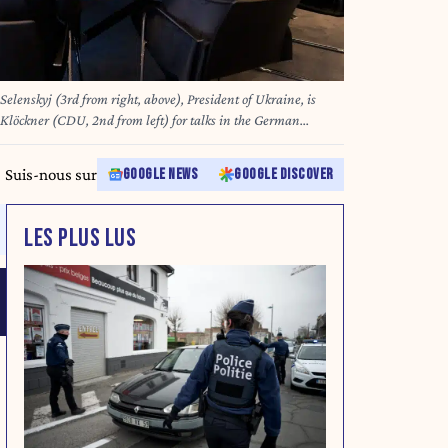
lenskyj (3rd from right, above), President of Ukraine, is
 Klöckner (CDU, 2nd from left) for talks in the German
pa
Suis-nous sur
GOOGLE NEWS
GOOGLE DISCOVER
LES PLUS LUS