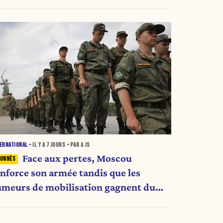
ERNATIONAL
• IL Y A
7 JOURS
• PAR A JS
Face aux pertes, Moscou
enforce son armée tandis que les
umeurs de mobilisation gagnent du
errain