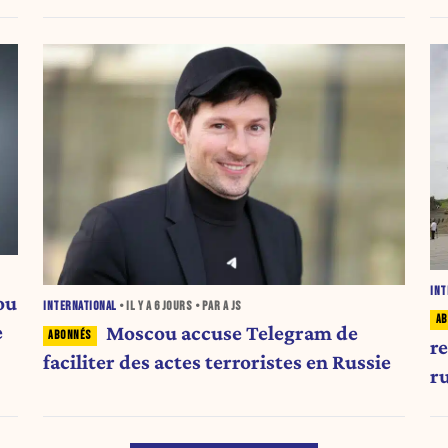
INT
ou
INTERNATIONAL
• IL Y A
6 JOURS
• PAR A JS
e
Moscou accuse Telegram de
r
faciliter des actes terroristes en Russie
r
t