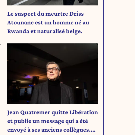
Le suspect du meurtre Driss
Atounane est un homme né au
Rwanda et naturalisé belge.
s
Jean Quatremer quitte Libération
et publie un message qui a été
envoyé à ses anciens collègues.