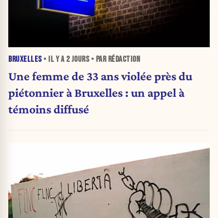
BRUXELLES
• IL Y A
2 JOURS
• PAR RÉDACTION
Une femme de 33 ans violée près du
piétonnier à Bruxelles : un appel à
témoins diffusé