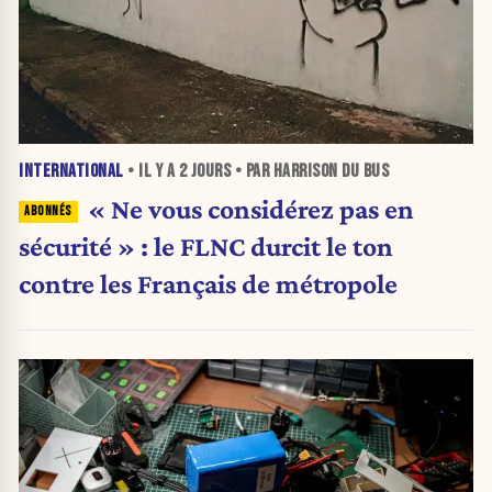
INTERNATIONAL
• IL Y A
2 JOURS
• PAR HARRISON DU BUS
« Ne vous considérez pas en
sécurité » : le FLNC durcit le ton
contre les Français de métropole