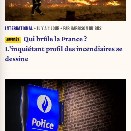
INTERNATIONAL
• IL Y A
1 JOUR
• PAR HARRISON DU BUS
Qui brûle la France ?
L'inquiétant profil des incendiaires se
dessine