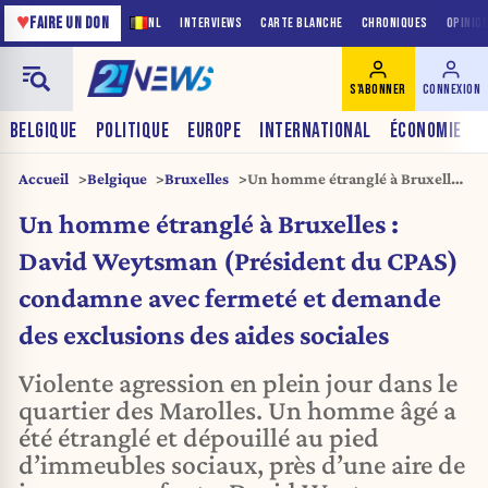
♥
FAIRE UN DON
NL
INTERVIEWS
CARTE BLANCHE
CHRONIQUES
OPINIO
S'ABONNER
CONNEXION
BELGIQUE
POLITIQUE
EUROPE
INTERNATIONAL
ÉCONOMIE
Accueil
Belgique
Bruxelles
Un homme étranglé à Bruxelles
: David Weytsman (Président du
Un homme étranglé à Bruxelles :
CPAS) condamne avec fermeté
et demande des exclusions des
David Weytsman (Président du CPAS)
aides sociales
condamne avec fermeté et demande
des exclusions des aides sociales
Violente agression en plein jour dans le
quartier des Marolles. Un homme âgé a
été étranglé et dépouillé au pied
d’immeubles sociaux, près d’une aire de