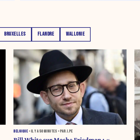
BRUXELLES
FLANDRE
WALLONIE
BELGIQUE
• IL Y A
50 MINUTES
• PAR J.PE
Bill White sur Moshe Friedman : «