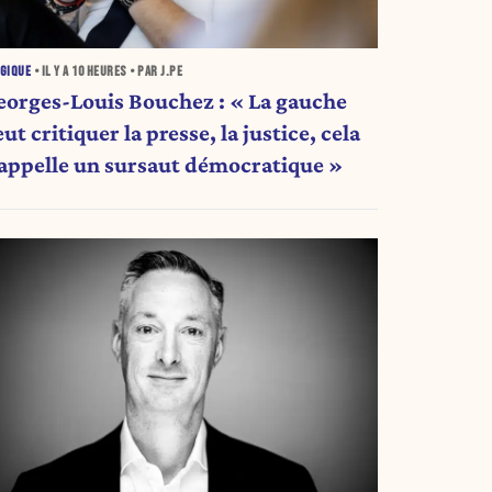
GIQUE
• IL Y A
10 HEURES
• PAR J.PE
eorges-Louis Bouchez : « La gauche
ut critiquer la presse, la justice, cela
’appelle un sursaut démocratique »