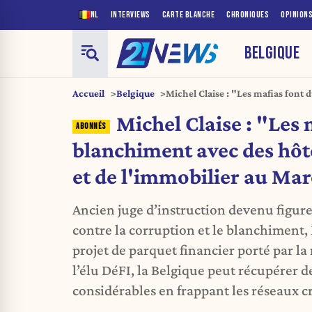
NL
INTERVIEWS
CARTE BLANCHE
CHRONIQUES
OPINION
BELGIQUE
Accueil
Belgique
Michel Claise : "Les mafias font 
en Albanie et de l'immobilier au
Michel Claise : "Les 
blanchiment avec des hôt
et de l'immobilier au Ma
Ancien juge d’instruction devenu figure
contre la corruption et le blanchiment, 
projet de parquet financier porté par la
l’élu DéFI, la Belgique peut récupérer 
considérables en frappant les réseaux cr