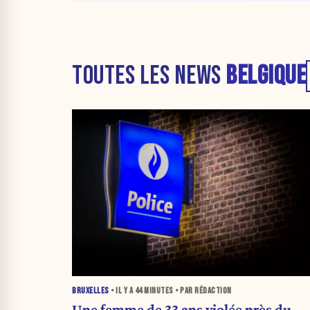
TOUTES LES NEWS
BELGIQUE
BRUXELLES
• IL Y A
44 MINUTES
• PAR RÉDACTION
Une femme de 33 ans violée près du