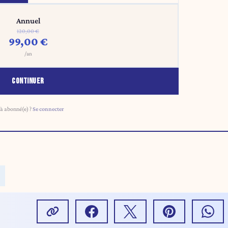
Annuel
120,00 €
99,00 €
/an
CONTINUER
à abonné(e) ?
Se connecter