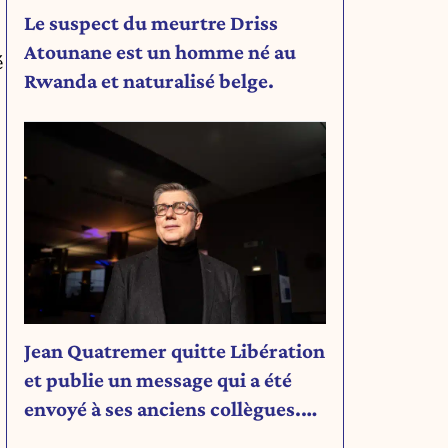
Le suspect du meurtre Driss
Atounane est un homme né au
é
Rwanda et naturalisé belge.
,
Jean Quatremer quitte Libération
et publie un message qui a été
envoyé à ses anciens collègues.
Découvrez son message.