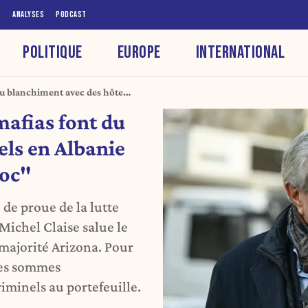
S
ANALYSES
PODCAST
POLITIQUE
EUROPE
INTERNATIONAL
du blanchiment avec des hôtels
 Maroc"
mafias font du
els en Albanie
roc"
 de proue de la lutte
Michel Claise salue le
 majorité Arizona. Pour
des sommes
iminels au portefeuille.