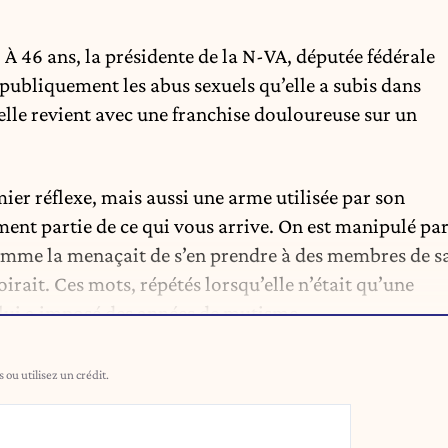
À 46 ans, la présidente de la N-VA, députée fédérale
 publiquement les abus sexuels qu’elle a subis dans
elle revient avec une franchise douloureuse sur un
mier réflexe, mais aussi une arme utilisée par son
nement partie de ce qui vous arrive. On est manipulé pa
’homme la menaçait de s’en prendre à des membres de s
oirait. Ces mots, répétés lorsqu’elle n’était qu’une
 lui a imposé des années de mutisme.
ou utilisez un crédit.