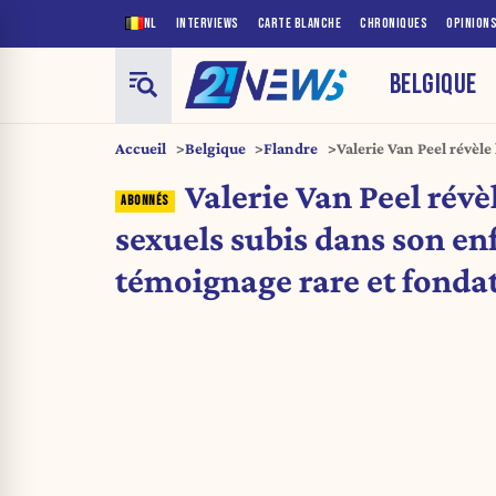
NL
INTERVIEWS
CARTE BLANCHE
CHRONIQUES
OPINION
BELGIQUE
Accueil
Belgique
Flandre
Valerie Van Peel révèle
un témoignage rare et
Valerie Van Peel révè
sexuels subis dans son en
témoignage rare et fonda