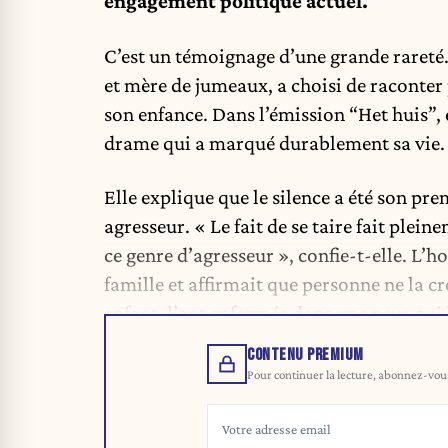
engagement politique actuel.
C’est un témoignage d’une grande rareté. 
et mère de jumeaux, a choisi de raconter
son enfance. Dans l’émission “Het huis”, 
drame qui a marqué durablement sa vie.
Elle explique que le silence a été son pre
agresseur. « Le fait de se taire fait plei
ce genre d’agresseur », confie-t-elle. L
famille et affirmait que personne ne la cr
enfant, l’ont enfermée dans une peur qui
CONTENU PREMIUM
Pour continuer la lecture, abonnez-vous 