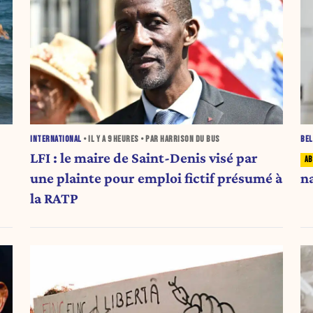
INTERNATIONAL
• IL Y A
9 HEURES
• PAR HARRISON DU BUS
BEL
LFI : le maire de Saint-Denis visé par
une plainte pour emploi fictif présumé à
n
la RATP