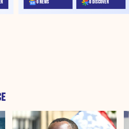
ER
G NEWS
G DISCOVER
CE