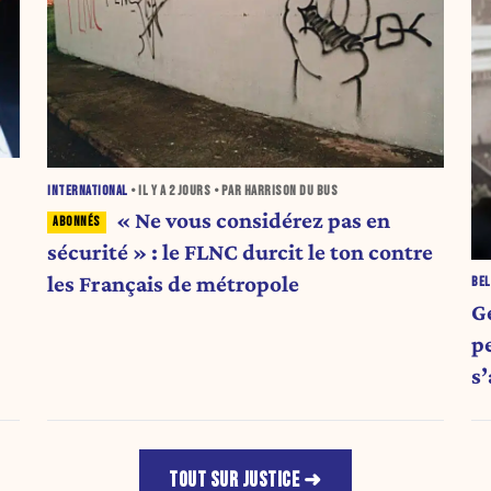
INTERNATIONAL
• IL Y A
2 JOURS
• PAR HARRISON DU BUS
« Ne vous considérez pas en
sécurité » : le FLNC durcit le ton contre
les Français de métropole
BEL
G
pe
s
TOUT SUR JUSTICE