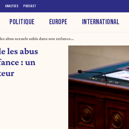
S
ANALYSES
PODCAST
POLITIQUE
EUROPE
INTERNATIONAL
 les abus sexuels subis dans son enfance :
 fondateur
le les abus
fance : un
teur