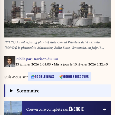
(FILES) An oil refining plant of state-owned Petroleos de Venezuela
(PDVSA) is pictured in Maracaibo, Zulia State, Venezuela, on July 11,
2024. The United States on January 7, 2026, seized a Russian-flagged oil
tanker in the North Atlantic after pursuing it from off the coast of
Publié par
Harrison du Bus
Venezuela, in an operation condemned by Moscow. After the operation,
23 janvier 2026 à 05:05
• Mis à jour le
10 février 2026 à 22:40
Pentagon chief Pete Hegseth posted that the US blockade on Venezuelan oil
was in full effect "anywhere in the world." Federico PARRA / AFP
Suis-nous sur
GOOGLE NEWS
GOOGLE DISCOVER
Sommaire
ÉNERGIE
Couverture complète sur