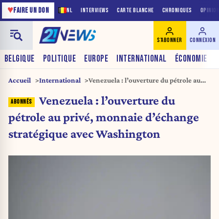
♥
FAIRE UN DON
NL
INTERVIEWS
CARTE BLANCHE
CHRONIQUES
OPINIO
S'ABONNER
CONNEXION
BELGIQUE
POLITIQUE
EUROPE
INTERNATIONAL
ÉCONOMIE
Accueil
International
Venezuela : l’ouverture du pétrole au
privé, monnaie d’échange stratégique
Venezuela : l’ouverture du
avec Washington
pétrole au privé, monnaie d’échange
stratégique avec Washington