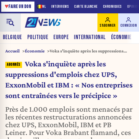
♥
FAIRE UN DON
NL
INTERVIEWS
CARTE BLANCHE
CHRONIQUES
OPINIO
S'ABONNER
CONNEXION
BELGIQUE
POLITIQUE
EUROPE
INTERNATIONAL
ÉCONOMIE
Accueil
Économie
Voka s'inquiète après les suppressions
d'emplois chez UPS, ExxonMobil et IBM :
Voka s'inquiète après les
« Nos entreprises sont entraînées vers le
précipice »
suppressions d'emplois chez UPS,
ExxonMobil et IBM : « Nos entreprises
sont entraînées vers le précipice »
Près de 1.000 emplois sont menacés par
les récentes restructurations annoncées
chez UPS, ExxonMobil, IBM et PB
Leiner. Pour Voka Brabant flamand, ces