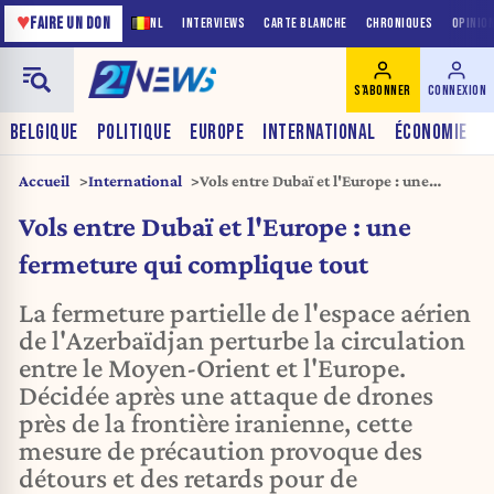
♥
FAIRE UN DON
NL
INTERVIEWS
CARTE BLANCHE
CHRONIQUES
OPINIO
S'ABONNER
CONNEXION
BELGIQUE
POLITIQUE
EUROPE
INTERNATIONAL
ÉCONOMIE
Accueil
International
Vols entre Dubaï et l'Europe : une
fermeture qui complique tout
Vols entre Dubaï et l'Europe : une
fermeture qui complique tout
La fermeture partielle de l'espace aérien
de l'Azerbaïdjan perturbe la circulation
entre le Moyen-Orient et l'Europe.
Décidée après une attaque de drones
près de la frontière iranienne, cette
mesure de précaution provoque des
détours et des retards pour de