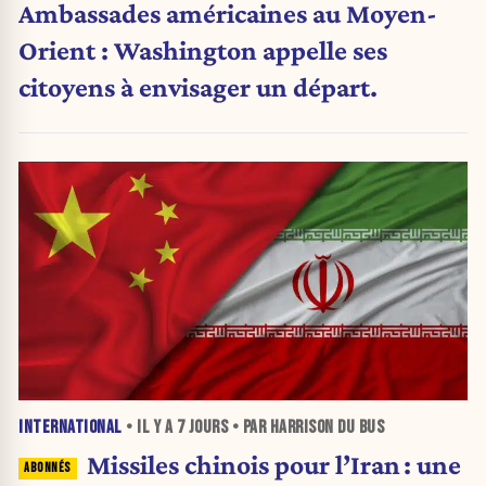
Ambassades américaines au Moyen-
Orient : Washington appelle ses
citoyens à envisager un départ.
INTERNATIONAL
• IL Y A
7 JOURS
• PAR HARRISON DU BUS
Missiles chinois pour l’Iran : une