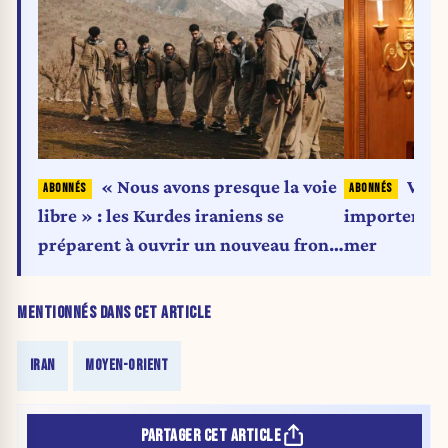
« Nous avons presque la voie
Wash
libre » : les Kurdes iraniens se
importer du 
préparent à ouvrir un nouveau front
mer
contre Téhéran
MENTIONNÉS DANS CET ARTICLE
IRAN
MOYEN-ORIENT
PARTAGER CET ARTICLE