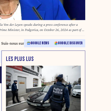
 Von der Leyen speaks during a press conference after a
rime Minister, in Podgorica, on October 26, 2024 as part of a
 during her Western Balkans tour. (Photo by SAVO PRELEVIC /
Suis-nous sur
GOOGLE NEWS
GOOGLE DISCOVER
LES PLUS LUS