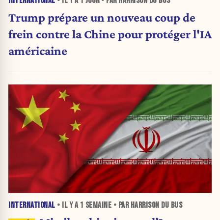
INTERNATIONAL
• IL Y A
1 JOUR
• PAR HARRISON DU BUS
Trump prépare un nouveau coup de
frein contre la Chine pour protéger l'IA
américaine
INTERNATIONAL
• IL Y A
1 SEMAINE
• PAR HARRISON DU BUS