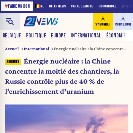
♥
FAIRE UN DON
NL
INTERVIEWS
CARTE BLANCHE
CHRONIQUES
OPINIO
S'ABONNER
CONNEXION
BELGIQUE
POLITIQUE
EUROPE
INTERNATIONAL
ÉCONOMIE
Accueil
International
Énergie nucléaire : la Chine concentre
la moitié des chantiers, la Russie
Énergie nucléaire : la Chine
contrôle plus de 40 % de
l’enrichissement d’uranium
concentre la moitié des chantiers, la
Russie contrôle plus de 40 % de
l’enrichissement d’uranium