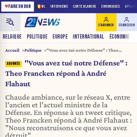
♥
FAIRE UN DON
NL
INTERVIEWS
CARTE BLANCHE
CHRONIQUES
OPINIO
S'ABONNER
CONNEXION
BELGIQUE
POLITIQUE
EUROPE
INTERNATIONAL
ÉCONOMIE
Accueil
Politique
"Vous avez tué notre Défense" : Theo
Francken répond à André Flahaut
"Vous avez tué notre Défense" :
Theo Francken répond à André
Flahaut
Chaude ambiance, sur le réseau X, entre
l'ancien et l'actuel ministre de la
Défense. En réponse à un tweet critique,
Theo Francken répond à André Flahaut :
"Nous reconstruisons ce que vous avez
détruit".