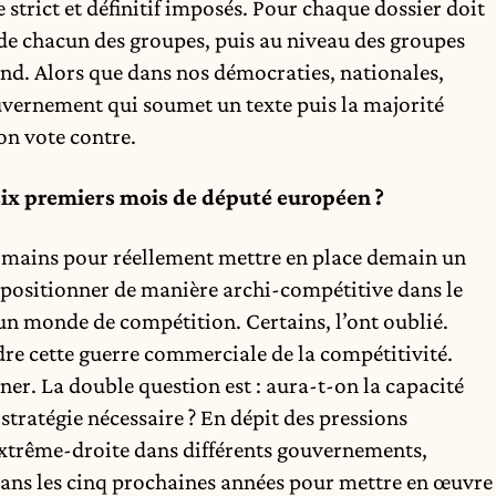
e strict et définitif imposés. Pour chaque dossier doit
n de chacun des groupes, puis au niveau des groupes
ond. Alors que dans nos démocraties, nationales,
ouvernement qui soumet un texte puis la majorité
on vote contre.
 six premiers mois de député européen ?
n mains pour réellement mettre en place demain un
repositionner de manière archi-compétitive dans le
n monde de compétition. Certains, l’ont oublié.
dre cette guerre commerciale de la compétitivité.
gner. La double question est : aura-t-on la capacité
stratégie nécessaire ? En dépit des pressions
l'extrême-droite dans différents gouvernements,
e dans les cinq prochaines années pour mettre en œuvre