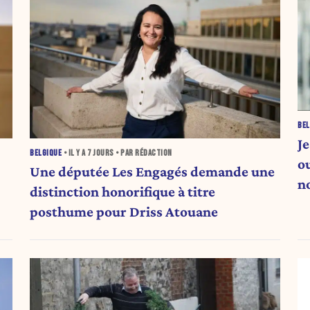
BEL
J
BELGIQUE
• IL Y A
7 JOURS
• PAR RÉDACTION
o
Une députée Les Engagés demande une
n
distinction honorifique à titre
posthume pour Driss Atouane