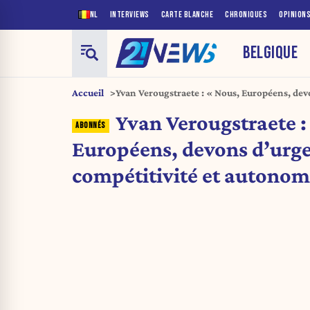
NL
INTERVIEWS
CARTE BLANCHE
CHRONIQUES
OPINION
BELGIQUE
Accueil
Yvan Verougstraete : « Nous, Européens, de
retrouver compétitivité et autonomie »
Yvan Verougstraete :
Européens, devons d’urge
compétitivité et autonom