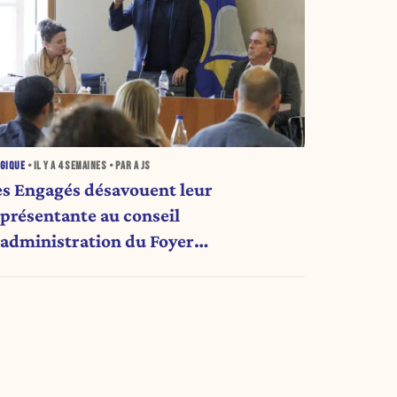
GIQUE
• IL Y A
4 SEMAINES
• PAR A JS
es Engagés désavouent leur
eprésentante au conseil
'administration du Foyer
nderlechtois