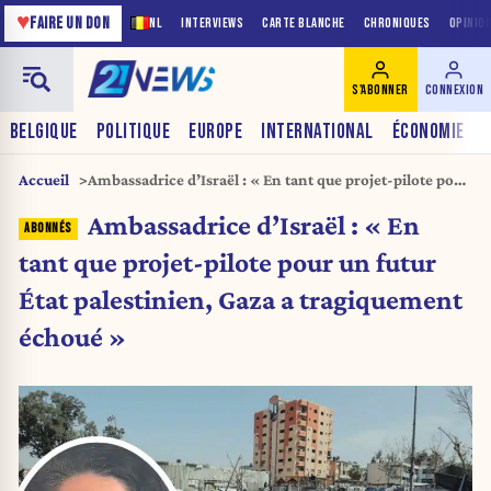
♥
FAIRE UN DON
NL
INTERVIEWS
CARTE BLANCHE
CHRONIQUES
OPINIO
S'ABONNER
CONNEXION
BELGIQUE
POLITIQUE
EUROPE
INTERNATIONAL
ÉCONOMIE
Accueil
Ambassadrice d’Israël : « En tant que projet-pilote pour
un futur État palestinien, Gaza a tragiquement
Ambassadrice d’Israël : « En
échoué »
tant que projet-pilote pour un futur
État palestinien, Gaza a tragiquement
échoué »