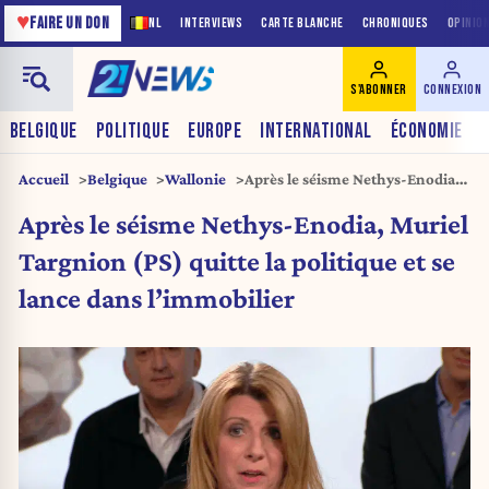
♥
FAIRE UN DON
NL
INTERVIEWS
CARTE BLANCHE
CHRONIQUES
OPINIO
S'ABONNER
CONNEXION
BELGIQUE
POLITIQUE
EUROPE
INTERNATIONAL
ÉCONOMIE
Accueil
Belgique
Wallonie
Après le séisme Nethys-Enodia,
Muriel Targnion (PS) quitte la
Après le séisme Nethys-Enodia, Muriel
politique et se lance dans
l’immobilier
Targnion (PS) quitte la politique et se
lance dans l’immobilier