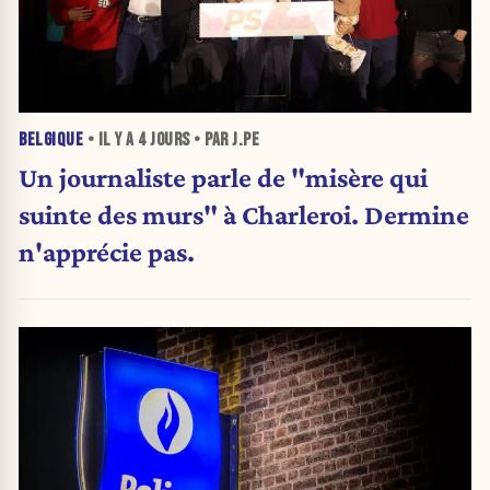
BELGIQUE
• IL Y A
4 JOURS
• PAR J.PE
Un journaliste parle de "misère qui
suinte des murs" à Charleroi. Dermine
n'apprécie pas.