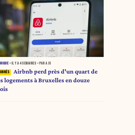
GIQUE
• IL Y A
4 SEMAINES
• PAR A JS
Airbnb perd près d'un quart de
es logements à Bruxelles en douze
ois