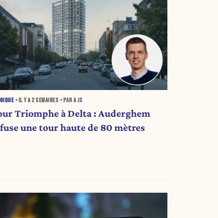
GIQUE
• IL Y A
2 SEMAINES
• PAR A JS
our Triomphe à Delta : Auderghem
efuse une tour haute de 80 mètres