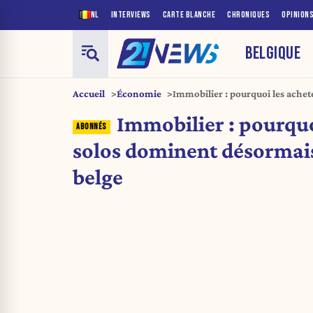
NL
INTERVIEWS
CARTE BLANCHE
CHRONIQUES
OPINION
BELGIQUE
Accueil
Économie
Immobilier : pourquoi les ache
le marché belge
Immobilier : pourquo
solos dominent désormai
belge