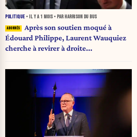
POLITIQUE
• IL Y A
1 MOIS
• PAR HARRISON DU BUS
Après son soutien moqué à
Édouard Philippe, Laurent Wauquiez
cherche à revirer à droite...