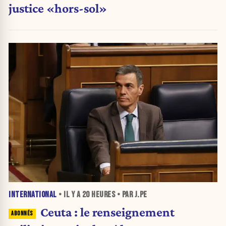
justice «hors-sol»
INTERNATIONAL
• IL Y A
20 HEURES
• PAR J.PE
Ceuta : le renseignement