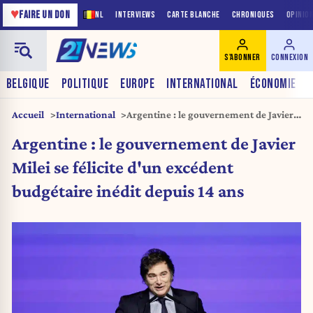
♥
FAIRE UN DON
NL
INTERVIEWS
CARTE BLANCHE
CHRONIQUES
OPINIO
S'ABONNER
CONNEXION
BELGIQUE
POLITIQUE
EUROPE
INTERNATIONAL
ÉCONOMIE
Accueil
International
Argentine : le gouvernement de Javier
Milei se félicite d’un excédent
Argentine : le gouvernement de Javier
budgétaire inédit depuis 14 ans
Milei se félicite d'un excédent
budgétaire inédit depuis 14 ans