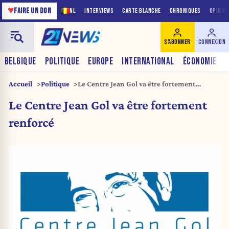
♥
FAIRE UN DON
NL
INTERVIEWS
CARTE BLANCHE
CHRONIQUES
OPINIO
S'ABONNER
CONNEXION
BELGIQUE
POLITIQUE
EUROPE
INTERNATIONAL
ÉCONOMIE
Accueil
Politique
Le Centre Jean Gol va être fortement
renforcé
Le Centre Jean Gol va être fortement
renforcé