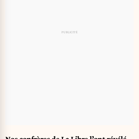
Nos confrères de La Libre
l’ont révélé