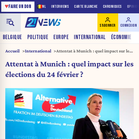
♥
FAIRE UN DON
NL
INTERVIEWS
CARTE BLANCHE
CHRONIQUES
OPINIO
S'ABONNER
CONNEXION
BELGIQUE
POLITIQUE
EUROPE
INTERNATIONAL
ÉCONOMIE
Accueil
International
Attentat à Munich : quel impact sur les
élections du 24 février ?
Attentat à Munich : quel impact sur les
élections du 24 février ?