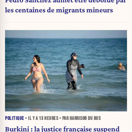
les centaines de migrants mineurs
POLITIQUE
• IL Y A
13 HEURES
• PAR HARRISON DU BUS
Burkini : la justice française suspend