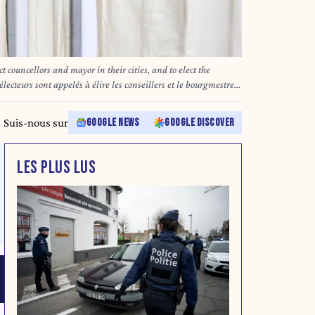
n their cities, and to elect the
électeurs sont appelés à élire les conseillers et le bourgmestre
de leur ville ou village , ainsi que les députés provinciaux. 13/10/2024
Suis-nous sur
GOOGLE NEWS
GOOGLE DISCOVER
LES PLUS LUS