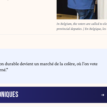
In Belgium, the voters are called to elect councellors and mayor i
provincial deputies. | En Belgique, les 
on durable devient un marché de la colère, où l’on vote
rné."
ONIQUES