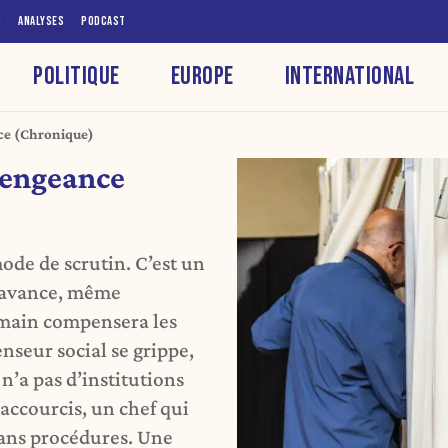
S
ANALYSES
PODCAST
POLITIQUE
EUROPE
INTERNATIONAL
nce (Chronique)
 vengeance
ode de scrutin. C’est un
e avance, même
emain compensera les
nseur social se grippe,
 n’a pas d’institutions
raccourcis, un chef qui
sans procédures. Une