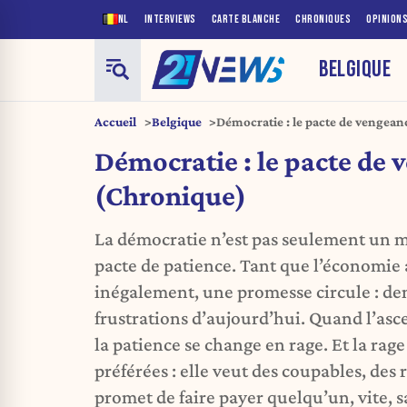
NL
INTERVIEWS
CARTE BLANCHE
CHRONIQUES
OPINION
BELGIQUE
Accueil
Belgique
Démocratie : le pacte de vengea
Démocratie : le pacte de
(Chronique)
La démocratie n’est pas seulement un m
pacte de patience. Tant que l’économi
inégalement, une promesse circule : d
frustrations d’aujourd’hui. Quand l’asce
la patience se change en rage. Et la rage
préférées : elle veut des coupables, des 
promet de faire payer quelqu’un, vite, 