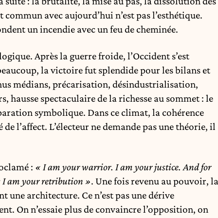
suite : la brutalité, la mise au pas, la dissolution des
nt commun avec aujourd’hui n’est pas l’esthétique.
nfondent un incendie avec un feu de cheminée.
gique. Après la guerre froide, l’Occident s’est
beaucoup, la victoire fut splendide pour les bilans et
nus médians, précarisation, désindustrialisation,
s, hausse spectaculaire de la richesse au sommet : le
éparation symbolique. Dans ce climat, la cohérence
de l’affect. L’électeur ne demande pas une théorie, il
roclamé :
« I am your warrior. I am your justice. And for
 I am your retribution »
. Une fois revenu au pouvoir, l
nt une architecture. Ce n’est pas une dérive
ent. On n’essaie plus de convaincre l’opposition, on