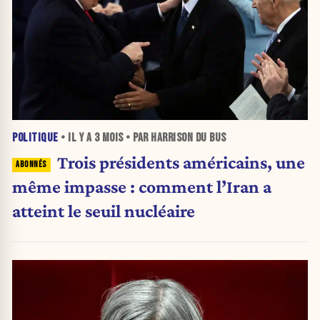
POLITIQUE
• IL Y A
3 MOIS
• PAR HARRISON DU BUS
Trois présidents américains, une
même impasse : comment l’Iran a
atteint le seuil nucléaire