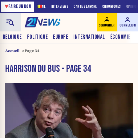
♥
FAIRE UN DON
NL
INTERVIEWS
CARTE BLANCHE
CHRONIQUES
OPINIO
S'ABONNER
CONNEXION
BELGIQUE
POLITIQUE
EUROPE
INTERNATIONAL
ÉCONOMIE
Accueil
Page 34
HARRISON DU BUS - PAGE 34