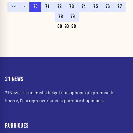
<<
<
70
71
72
73
74
75
76
77
78
79
80
90
98
21 NEWS
21News est un média belge francophone qui promeut la
liberté, l'entrepreneuriat et la pluralité d'opinions.
RUBRIQUES