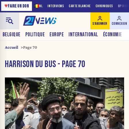
♥
FAIRE UN DON
NL
INTERVIEWS
CARTE BLANCHE
CHRONIQUES
OPINIO
S'ABONNER
CONNEXION
BELGIQUE
POLITIQUE
EUROPE
INTERNATIONAL
ÉCONOMIE
Accueil
Page 70
HARRISON DU BUS - PAGE 70