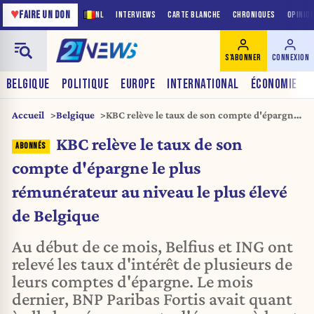
♥
FAIRE UN DON
NL
INTERVIEWS
CARTE BLANCHE
CHRONIQUES
OPINIO
S'ABONNER
CONNEXION
BELGIQUE
POLITIQUE
EUROPE
INTERNATIONAL
ÉCONOMIE
Accueil
Belgique
KBC relève le taux de son compte d'épargne
le plus rémunérateur au niveau le plus élevé
KBC relève le taux de son
de Belgique
compte d'épargne le plus
rémunérateur au niveau le plus élevé
de Belgique
Au début de ce mois, Belfius et ING ont
relevé les taux d'intérêt de plusieurs de
leurs comptes d'épargne. Le mois
dernier, BNP Paribas Fortis avait quant