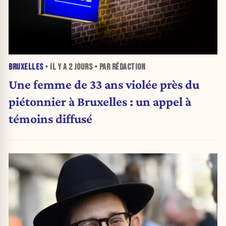
BRUXELLES
• IL Y A
2 JOURS
• PAR RÉDACTION
Une femme de 33 ans violée près du
piétonnier à Bruxelles : un appel à
témoins diffusé