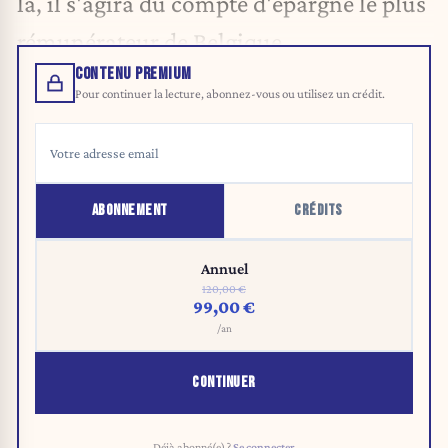
là, il s'agira du compte d'épargne le plus
rémunérateur de Belgique.
CONTENU PREMIUM
Pour continuer la lecture, abonnez-vous ou utilisez un crédit.
ABONNEMENT
CRÉDITS
Annuel
120,00 €
99,00 €
/an
CONTINUER
Déjà abonné(e) ?
Se connecter