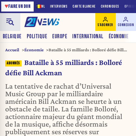
♥
FAIRE UN DON
NL
INTERVIEWS
CARTE BLANCHE
CHRONIQUES
OPINIO
S'ABONNER
CONNEXION
BELGIQUE
POLITIQUE
EUROPE
INTERNATIONAL
ÉCONOMIE
Accueil
Économie
Bataille à 55 milliards : Bolloré défie Bill
Ackman
Bataille à 55 milliards : Bolloré
défie Bill Ackman
La tentative de rachat d’Universal
Music Group par le milliardaire
américain Bill Ackman se heurte à un
obstacle de taille. La famille Bolloré,
actionnaire majeur du géant mondial
de la musique, affiche désormais
publiquement ses réserves sur