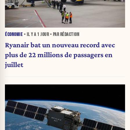
ÉCONOMIE
• IL Y A
1 JOUR
• PAR RÉDACTION
Ryanair bat un nouveau record avec
plus de 22 millions de passagers en
juillet