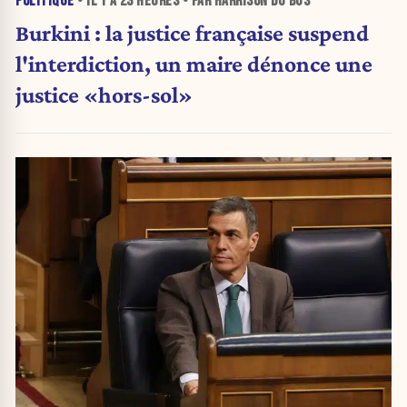
POLITIQUE
• IL Y A
23 HEURES
• PAR HARRISON DU BUS
Burkini : la justice française suspend
l'interdiction, un maire dénonce une
justice «hors-sol»