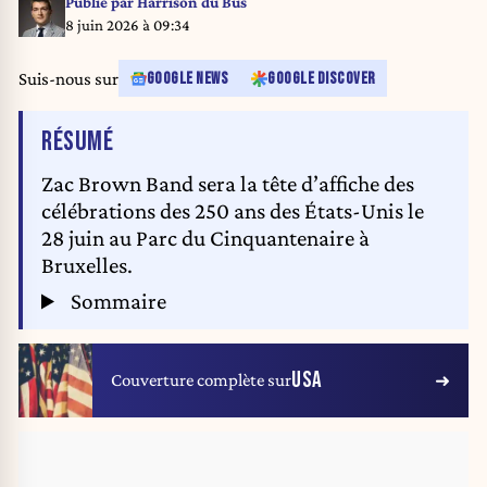
Publié par
Harrison du Bus
8 juin 2026 à 09:34
Suis-nous sur
GOOGLE NEWS
GOOGLE DISCOVER
DE L'ARTICLE
RÉSUMÉ
Zac Brown Band sera la tête d’affiche des
célébrations des 250 ans des États-Unis le
28 juin au Parc du Cinquantenaire à
Bruxelles.
Sommaire
USA
Couverture complète sur