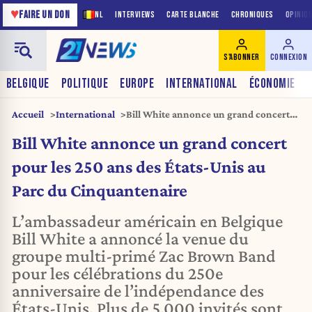
♥
FAIRE UN DON
NL
INTERVIEWS
CARTE BLANCHE
CHRONIQUES
OPINIO
S'ABONNER
CONNEXION
BELGIQUE
POLITIQUE
EUROPE
INTERNATIONAL
ÉCONOMIE
Accueil
International
Bill White annonce un grand concert
pour les 250 ans des États-Unis au Parc
Bill White annonce un grand concert
du Cinquantenaire
pour les 250 ans des États-Unis au
Parc du Cinquantenaire
L’ambassadeur américain en Belgique
Bill White a annoncé la venue du
groupe multi-primé Zac Brown Band
pour les célébrations du 250e
anniversaire de l’indépendance des
États-Unis. Plus de 5.000 invités sont