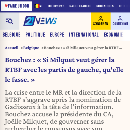
♥
FAIRE UN DON
NL
INTERVIEWS
CARTE BLANCHE
CHRONIQUES
OPINIO
S'ABONNER
CONNEXION
BELGIQUE
POLITIQUE
EUROPE
INTERNATIONAL
ÉCONOMIE
Accueil
Belgique
Bouchez : « Si Milquet veut gérer la RTBF
avec les partis de gauche, qu'elle le fasse. »
Bouchez : « Si Milquet veut gérer la
RTBF avec les partis de gauche, qu'elle
le fasse. »
La crise entre le MR et la direction de la
RTBF s'aggrave après la nomination de
Gadisseux à la tête de l'information.
Bouchez accuse la présidente du CA,
Joëlle Milquet, de gouverner sans
rechercher le consensus avec son