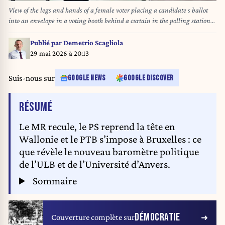
View of the legs and hands of a female voter placing a candidate s ballot
into an envelope in a voting booth behind a curtain in the polling station
of the Labruyere school in Valence in the Drome department in
southeastern France on March 15, 2026. Illustration of the first round of the
Publié par
Demetrio Scagliola
municipal election of March 2026. Vue sur des jambes et les mains d une
29 mai 2026 à 20:13
electrice qui met un bulletin d un candidat dans une enveloppe dans un
isoloir derriere un rideau dans le bureau de vote de l ecole Labruyere a
Suis-nous sur
GOOGLE NEWS
GOOGLE DISCOVER
Valence dans le departement de la Drome dans le sud est de la France le 15
mars 2026. Illustration du premier tour de l election municipale de Mars
DE L'ARTICLE
RÉSUMÉ
2026.
Le MR recule, le PS reprend la tête en
Wallonie et le PTB s’impose à Bruxelles : ce
que révèle le nouveau baromètre politique
de l’ULB et de l’Université d’Anvers.
Sommaire
DÉMOCRATIE
Couverture complète sur