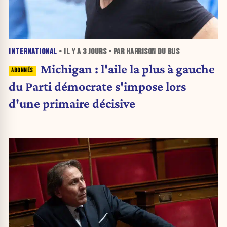
INTERNATIONAL
• IL Y A
3 JOURS
• PAR HARRISON DU BUS
Michigan : l'aile la plus à gauche
du Parti démocrate s'impose lors
d'une primaire décisive