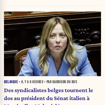
BELGIQUE
• IL Y A
6 HEURES
• PAR HARRISON DU BUS
Des syndicalistes belges tournent le
dos au président du Sénat italien à