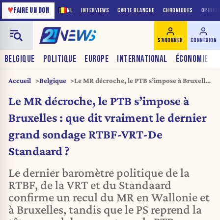
♥
FAIRE UN DON
NL
INTERVIEWS
CARTE BLANCHE
CHRONIQUES
OPINIO
S'ABONNER
CONNEXION
BELGIQUE
POLITIQUE
EUROPE
INTERNATIONAL
ÉCONOMIE
Accueil
Belgique
Le MR décroche, le PTB s’impose à Bruxelles
: que dit vraiment le dernier grand sondage
Le MR décroche, le PTB s’impose à
RTBF-VRT-De Standaard ?
Bruxelles : que dit vraiment le dernier
grand sondage RTBF-VRT-De
Standaard ?
Le dernier baromètre politique de la
RTBF, de la VRT et du Standaard
confirme un recul du MR en Wallonie et
à Bruxelles, tandis que le PS reprend la