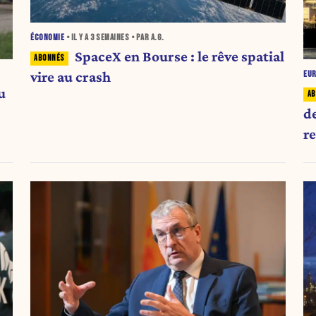
ÉCONOMIE
• IL Y A
3 SEMAINES
• PAR A.G.
SpaceX en Bourse : le rêve spatial
vire au crash
EU
u
de
r