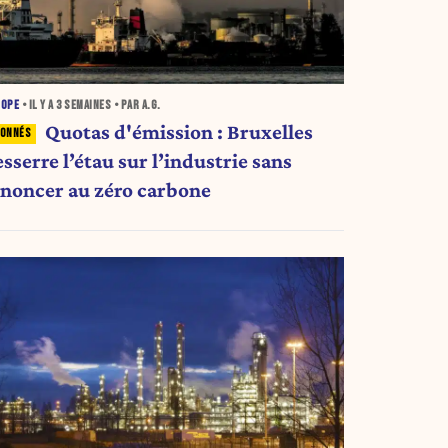
ROPE
• IL Y A
3 SEMAINES
• PAR A.G.
Quotas d'émission : Bruxelles
sserre l’étau sur l’industrie sans
enoncer au zéro carbone