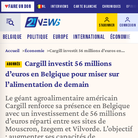
♥
FAIRE UN DON
NL
INTERVIEWS
CARTE BLANCHE
CHRONIQUES
OPINIO
S'ABONNER
CONNEXION
BELGIQUE
POLITIQUE
EUROPE
INTERNATIONAL
ÉCONOMIE
Accueil
Économie
Cargill investit 56 millions d’euros en
Belgique pour miser sur l’alimentation de
Cargill investit 56 millions
demain
d’euros en Belgique pour miser sur
l’alimentation de demain
Le géant agroalimentaire américain
Cargill renforce sa présence en Belgique
avec un investissement de 56 millions
d’euros réparti entre ses sites de
Mouscron, Izegem et Vilvorde. L’objectif
: augmenter ses capacités de