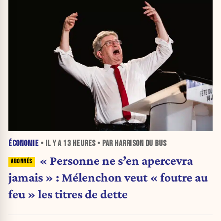
ÉCONOMIE
• IL Y A
13 HEURES
• PAR HARRISON DU BUS
« Personne ne s’en apercevra
jamais » : Mélenchon veut « foutre au
feu » les titres de dette