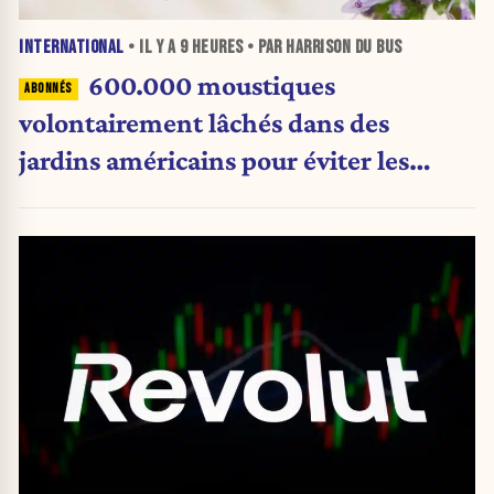
INTERNATIONAL
• IL Y A
9 HEURES
• PAR HARRISON DU BUS
600.000 moustiques
volontairement lâchés dans des
jardins américains pour éviter les
pesticides